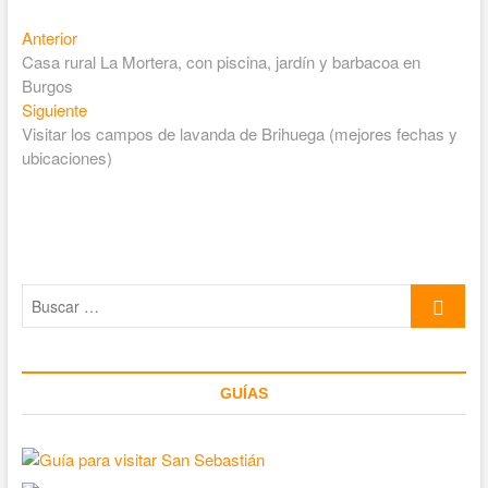
Entrada
Navegación
Anterior
anterior:
Casa rural La Mortera, con piscina, jardín y barbacoa en
de
Burgos
entradas
Entrada
Siguiente
siguiente:
Visitar los campos de lavanda de Brihuega (mejores fechas y
ubicaciones)
Buscar
…
GUÍAS