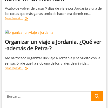
Acabo de volver de pasar 9 días de viaje por Jordania y una de
las cosas que más ganas tenía de hacer era dormir en…
Dormir
Sigue leyendo...
en
el
desierto
de
Jordania:
Organizar un viaje a Jordania. ¿Qué ver
una
-además de Petra-?
haima
VIP
en
Me ha tocado organizar un viaje a Jordania y he vuelto con la
Wadi
sensación de que ha sido uno de los viajes de mi vida…
Rum
Organizar
Sigue leyendo...
un
viaje
a
Jordania.
¿Qué
Buscar
ver
-
…
además
de