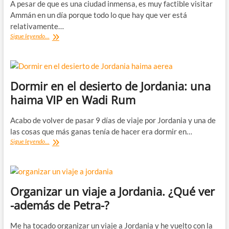
A pesar de que es una ciudad inmensa, es muy factible visitar
Ammán en un día porque todo lo que hay que ver está
relativamente…
Visitar
Sigue leyendo...
Ammán
en
un
día
Dormir en el desierto de Jordania: una
haima VIP en Wadi Rum
Acabo de volver de pasar 9 días de viaje por Jordania y una de
las cosas que más ganas tenía de hacer era dormir en…
Dormir
Sigue leyendo...
en
el
desierto
de
Jordania:
Organizar un viaje a Jordania. ¿Qué ver
una
-además de Petra-?
haima
VIP
en
Me ha tocado organizar un viaje a Jordania y he vuelto con la