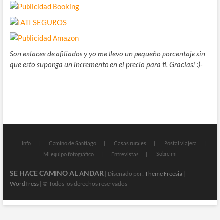
Son enlaces de afiliados y yo me llevo un pequeño porcentaje sin
que esto suponga un incremento en el precio para ti. Gracias! :)-
Info
Camino de Santiago
Casas rurales
Postal viajera
Sobre mí
Mi equipo fotográfico
Entrevistas
SE HACE CAMINO AL ANDAR
| Diseñado por:
Theme Freesia
|
WordPress
| © Todos los derechos reservados