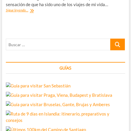
Wadi
sensación de que ha sido uno de los viajes de mi vida…
Rum
Organizar
Sigue leyendo...
un
viaje
a
Jordania.
¿Qué
Buscar
ver
-
…
además
de
Petra-?
GUÍAS