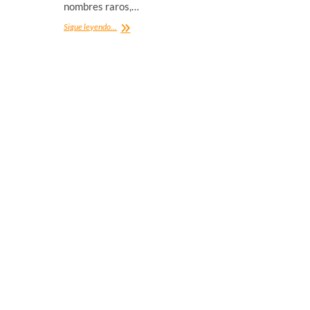
nombres raros,…
Los
Sigue leyendo...
pueblos
con
nombres
raros
que
he
visitado