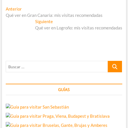
Navegación
Entrada
Anterior
anterior:
Qué ver en Gran Canaria: mis visitas recomendadas
de
Entrada
Siguiente
entradas
siguiente:
Qué ver en Logroño: mis visitas recomendadas
Buscar
…
GUÍAS