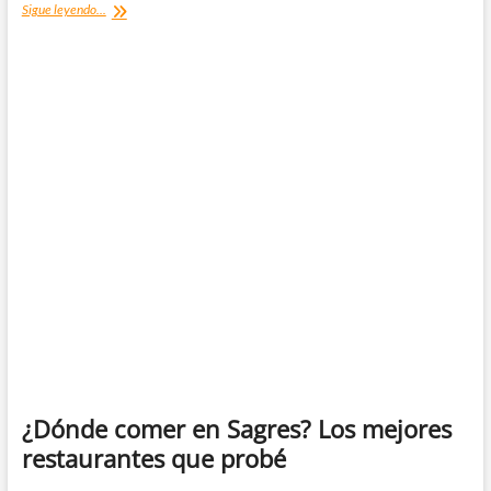
¿Dónde
Sigue leyendo...
comer
en
Conil?
Mis
restaurantes
recomendados
¿Dónde comer en Sagres? Los mejores
restaurantes que probé