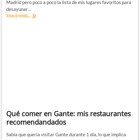
Madrid pero poco a poco la lista de mis lugares favoritos para
desayunar…
Los
Sigue leyendo...
mejores
desayunos
de
Madrid
(brunch+tardeo)
Qué comer en Gante: mis restaurantes
recomendandados
Sabía que quería visitar Gante durante 1 día, lo que implica