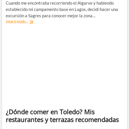
Cuando me encontraba recorriendo el Algarve y habiendo
establecido mi campamento base en Lagos, decidí hacer una
excursión a Sagres para conocer mejor la zona…
¿Dónde
Sigue leyendo...
comer
en
Sagres?
Los
mejores
restaurantes
que
probé
¿Dónde comer en Toledo? Mis
restaurantes y terrazas recomendadas