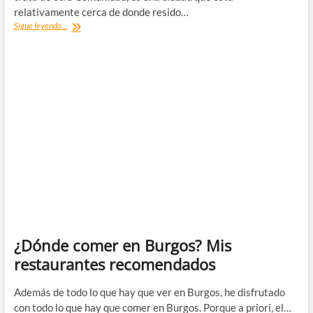
relativamente cerca de donde resido…
Pinchos
Sigue leyendo...
de
la
Calle
Laurel:
mi
ruta
favorita
en
Logroño
¿Dónde comer en Burgos? Mis
restaurantes recomendados
Además de todo lo que hay que ver en Burgos, he disfrutado
con todo lo que hay que comer en Burgos. Porque a priori, el…