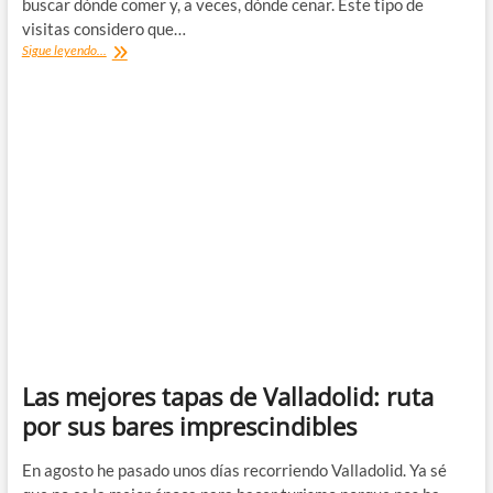
buscar dónde comer y, a veces, dónde cenar. Este tipo de
visitas considero que…
Qué
Sigue leyendo...
comer
en
Gante:
mis
restaurantes
recomendandados
Las mejores tapas de Valladolid: ruta
por sus bares imprescindibles
En agosto he pasado unos días recorriendo Valladolid. Ya sé