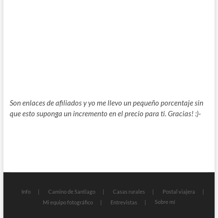
Son enlaces de afiliados y yo me llevo un pequeño porcentaje sin
que esto suponga un incremento en el precio para ti. Gracias! :)-
Info
Camino de Santiago
Casas rurales
Postal viajera
Sobre mí
Mi equipo fotográfico
Entrevistas