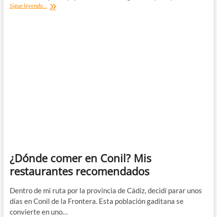
¿Dónde
Sigue leyendo...
comer
en
Burgos?
Mis
restaurantes
recomendados
¿Dónde comer en Conil? Mis
restaurantes recomendados
Dentro de mi ruta por la provincia de Cádiz, decidí parar unos
días en Conil de la Frontera. Esta población gaditana se
convierte en uno…