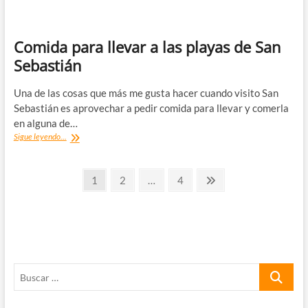
Comida para llevar a las playas de San
Sebastián
Una de las cosas que más me gusta hacer cuando visito San
Sebastián es aprovechar a pedir comida para llevar y comerla
en alguna de…
Comida
Sigue leyendo...
para
llevar
Paginación
a
Página
Página
Página
Página
1
2
…
4
las
siguiente
de
playas
de
entradas
San
Sebastián
Buscar
…