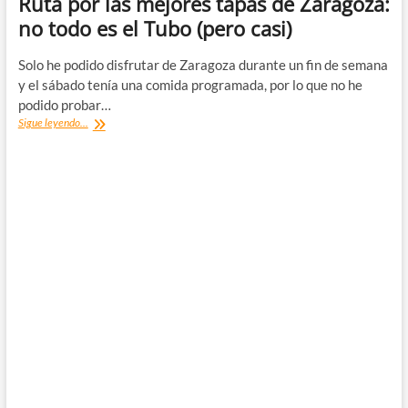
Ruta por las mejores tapas de Zaragoza:
no todo es el Tubo (pero casi)
Solo he podido disfrutar de Zaragoza durante un fin de semana
y el sábado tenía una comida programada, por lo que no he
podido probar…
Ruta
Sigue leyendo...
por
las
mejores
tapas
de
Zaragoza:
no
todo
es
el
Tubo
(pero
casi)