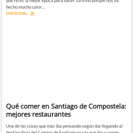
que no es la mejor época para hacer turismo porque nos ha
hecho mucho calor…
Las
Sigue leyendo...
mejores
tapas
de
Valladolid:
ruta
por
sus
bares
imprescindibles
Qué comer en Santiago de Compostela:
mejores restaurantes
Una de las cosas que más iba pensando según iba llegando al
destino final del Camino de Santiago era lo que iba a comer