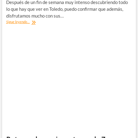
Después de un fin de semana muy intenso descubriendo todo
lo que hay que ver en Toledo, puedo confirmar que además,
disfrutamos mucho con sus…
¿Dónde
Sigue leyendo...
comer
en
Toledo?
Mis
restaurantes
y
terrazas
recomendadas