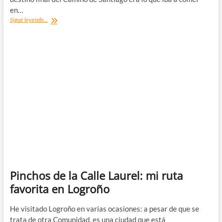
en…
Qué
Sigue leyendo...
comer
en
Santiago
de
Compostela:
mejores
restaurantes
Pinchos de la Calle Laurel: mi ruta
favorita en Logroño
He visitado Logroño en varias ocasiones: a pesar de que se
trata de otra Comunidad, es una ciudad que está