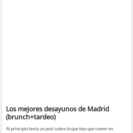
comer
en
Roma:
mis
restaurantes
recomendados
Los mejores desayunos de Madrid
(brunch+tardeo)
Al principio tenía un post sobre lo que hay que comer en