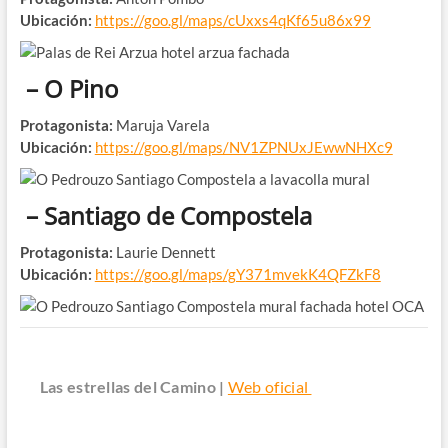
Ubicación:
https://goo.gl/maps/cUxxs4qKf65u86x99
– O Pino
Protagonista:
Maruja Varela
Ubicación:
https://goo.gl/maps/NV1ZPNUxJEwwNHXc9
– Santiago de Compostela
Protagonista:
Laurie Dennett
Ubicación:
https://goo.gl/maps/gY371mvekK4QFZkF8
Las estrellas del Camino |
Web oficial