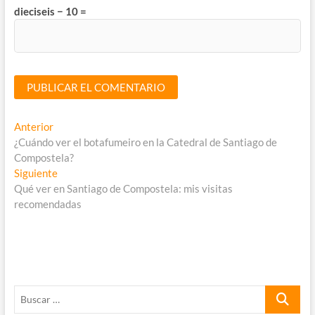
dieciseis − 10 =
Navegación
Entrada
Anterior
anterior:
¿Cuándo ver el botafumeiro en la Catedral de Santiago de
de
Compostela?
entradas
Entrada
Siguiente
siguiente:
Qué ver en Santiago de Compostela: mis visitas
recomendadas
Buscar
…