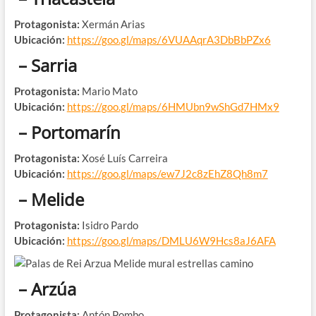
Protagonista:
Xermán Arias
Ubicación:
https://goo.gl/maps/6VUAAqrA3DbBbPZx6
– Sarria
Protagonista:
Mario Mato
Ubicación:
https://goo.gl/maps/6HMUbn9wShGd7HMx9
– Portomarín
Protagonista:
Xosé Luís Carreira
Ubicación:
https://goo.gl/maps/ew7J2c8zEhZ8Qh8m7
– Melide
Protagonista:
Isidro Pardo
Ubicación:
https://goo.gl/maps/DMLU6W9Hcs8aJ6AFA
– Arzúa
Protagonista:
Antón Pombo