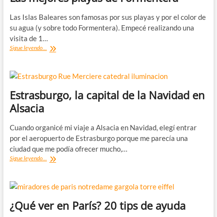
2020
Las Islas Baleares son famosas por sus playas y por el color de
su agua (y sobre todo Formentera). Empecé realizando una
visita de 1…
Las
Sigue leyendo...
mejores
playas
de
Formentera
Estrasburgo, la capital de la Navidad en
Alsacia
Cuando organicé mi viaje a Alsacia en Navidad, elegí entrar
por el aeropuerto de Estrasburgo porque me parecía una
ciudad que me podía ofrecer mucho,…
Estrasburgo,
Sigue leyendo...
la
capital
de
la
Navidad
¿Qué ver en París? 20 tips de ayuda
en