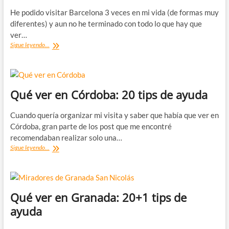
He podido visitar Barcelona 3 veces en mi vida (de formas muy
diferentes) y aun no he terminado con todo lo que hay que
ver…
Qué
Sigue leyendo...
ver
en
Barcelona:
20+1
tips
Qué ver en Córdoba: 20 tips de ayuda
de
ayuda
Cuando quería organizar mi visita y saber que había que ver en
Córdoba, gran parte de los post que me encontré
recomendaban realizar solo una…
Qué
Sigue leyendo...
ver
en
Córdoba:
20
tips
Qué ver en Granada: 20+1 tips de
de
ayuda
ayuda