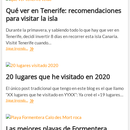
mis
lugares
Qué ver en Tenerife: recomendaciones
recomendados
para visitar la isla
Durante la primavera, y sabiendo todo lo que hay que ver en
Tenerife, decidí invertir 8 días en recorrer esta isla Canaria.
Visité Tenerife cuando…
Qué
Sigue leyendo...
ver
en
Tenerife:
recomendaciones
para
20 lugares que he visitado en 2020
visitar
la
El único post tradicional que tengo en este blog es el que llamo
isla
“XX lugares que he visitado en YYXX”: Ya creé el «19 lugares…
20
Sigue leyendo...
lugares
que
he
visitado
en
Las mejores playas de Formentera