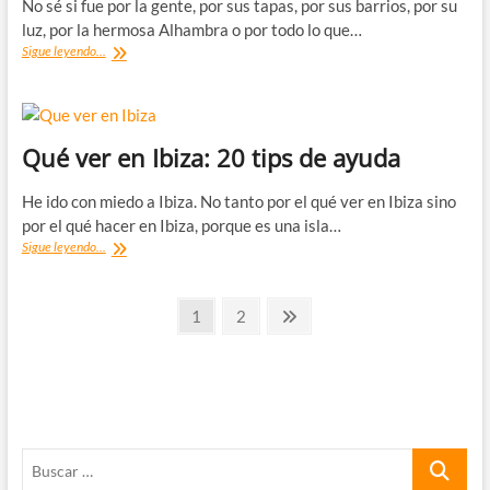
No sé si fue por la gente, por sus tapas, por sus barrios, por su
luz, por la hermosa Alhambra o por todo lo que…
Qué
Sigue leyendo...
ver
en
Granada:
20+1
tips
Qué ver en Ibiza: 20 tips de ayuda
de
ayuda
He ido con miedo a Ibiza. No tanto por el qué ver en Ibiza sino
por el qué hacer en Ibiza, porque es una isla…
Qué
Sigue leyendo...
ver
en
Paginación
Ibiza:
Página
Página
Página
1
2
20
siguiente
de
tips
de
entradas
ayuda
Buscar
…