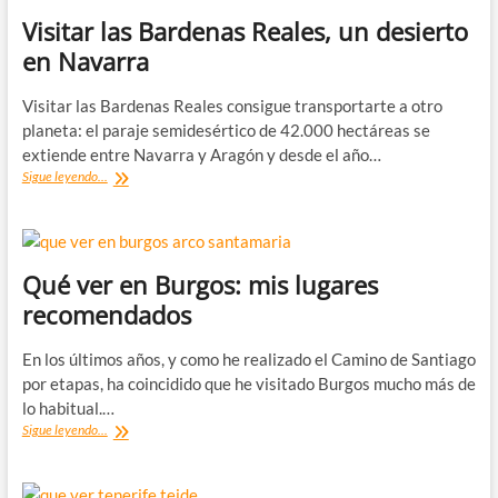
Visitar las Bardenas Reales, un desierto
en Navarra
Visitar las Bardenas Reales consigue transportarte a otro
planeta: el paraje semidesértico de 42.000 hectáreas se
extiende entre Navarra y Aragón y desde el año…
Visitar
Sigue leyendo...
las
Bardenas
Reales,
un
desierto
Qué ver en Burgos: mis lugares
en
recomendados
Navarra
En los últimos años, y como he realizado el Camino de Santiago
por etapas, ha coincidido que he visitado Burgos mucho más de
lo habitual.…
Qué
Sigue leyendo...
ver
en
Burgos: