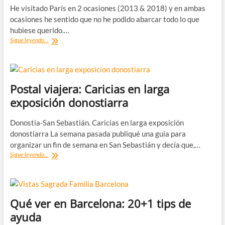
Alsacia
He visitado París en 2 ocasiones (2013 & 2018) y en ambas
ocasiones he sentido que no he podido abarcar todo lo que
hubiese querido.…
¿Qué
Sigue leyendo...
ver
en
París?
20
tips
Postal viajera: Caricias en larga
de
exposición donostiarra
ayuda
Donostia-San Sebastián. Caricias en larga exposición
donostiarra La semana pasada publiqué una guía para
organizar un fin de semana en San Sebastián y decía que,…
Postal
Sigue leyendo...
viajera:
Caricias
en
larga
exposición
Qué ver en Barcelona: 20+1 tips de
donostiarra
ayuda