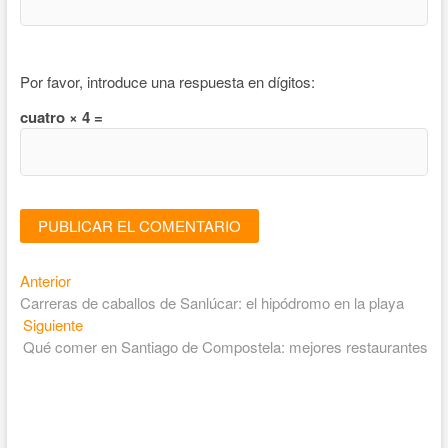
Por favor, introduce una respuesta en dígitos:
cuatro × 4 =
Entrada
Navegación
Anterior
anterior:
Carreras de caballos de Sanlúcar: el hipódromo en la playa
de
Entrada
Siguiente
entradas
siguiente:
Qué comer en Santiago de Compostela: mejores restaurantes