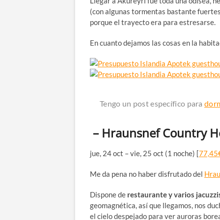
Llegar a Akureyri fue toda una odisea, 
(con algunas tormentas bastante fuerte
porque el trayecto era para estresarse.
En cuanto dejamos las cosas en la habita
Tengo un post específico para
dorm
– Hraunsnef Country H
jue, 24 oct – vie, 25 oct (1 noche) [
77,45
Me da pena no haber disfrutado del
Hrau
Dispone de
restaurante y varios jacuzzi
geomagnética, así que llegamos, nos duc
el cielo despejado para ver auroras bore