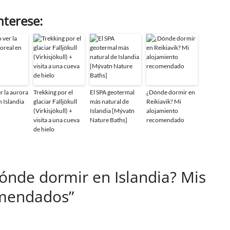
nterese:
 la aurora
Trekking por el
El SPA geotermal
¿Dónde dormir en
n Islandia
glaciar Falljökull
más natural de
Reikiavik? Mi
(Virkisjökull) +
Islandia [Mývatn
alojamiento
visita a una cueva
Nature Baths]
recomendado
de hielo
ónde dormir en Islandia? Mis
omendados”