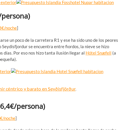
/persona)
8€/noche
]
arse un poco de la carretera R1 y ese ha sido uno de los peores
Seydisfjordur se encuentra entre fiordos, la nieve se hizo
días. Por eso nos hizo tanta ilusión llegar al
Hótel Snæfell
(a
pequeña).
ir céntrico y barato en Seyðisfjörður
.
26,4€/persona)
€/noche
]