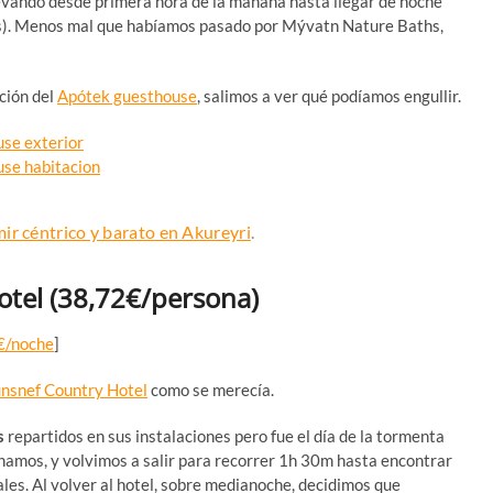
nevando desde primera hora de la mañana hasta llegar de noche
s). Menos mal que habíamos pasado por Mývatn Nature Baths,
ción del
Apótek guesthouse
, salimos a ver qué podíamos engullir.
ir céntrico y barato en Akureyri
.
otel
(38,72€/persona)
€/noche
]
nsnef Country Hotel
como se merecía.
s
repartidos en sus instalaciones pero fue el día de la tormenta
hamos, y volvimos a salir para recorrer 1h 30m hasta encontrar
ales. Al volver al hotel, sobre medianoche, decidimos que