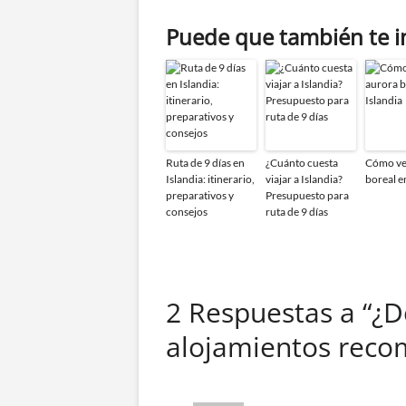
Puede que también te i
Ruta de 9 días en
¿Cuánto cuesta
Cómo ver
Islandia: itinerario,
viajar a Islandia?
boreal e
preparativos y
Presupuesto para
consejos
ruta de 9 días
2 Respuestas a “¿D
alojamientos rec