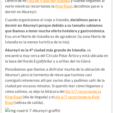
Dentro de mi
ruta de 9 días por Islandia
y cuando llegamos al
norte mientras recorríamos la
Ring Road
, decidimos parar a
dormir en Akureyri.
Cuando organizamos el viaje a Islandia,
decidimos parar a
dormir en Akureyri porque debido a su tamaño sabíamos
que íbamos a tener mucha oferta hotelera y gastronómica.
Eso, en el Norte de Islandia es de agradecer (la zona Norte de
Islandia es la menos turística de la isla).
Akureyri es la 4º ciudad más grande de Islandia
, se
encuentra muy cerca del Círculo Polar Ártico y está ubicada en
la base del fiordo Eyjafjörður y a orillas del río Glerá.
Pensábamos que íbamos a disfrutar mucho de la ubicación de
Akureyri, pero la tormenta de nieve que tuvimos casi
consiguió retenernos allí por varios días y pudimos salir de la
ciudad por escasos minutos. Si queréis leer cómo llegamos y
cómo salimos, os dejo la bitácora del
día 5/7 recorriendo la
Ring Road
(día de llegada) y el
día 6/7 recorriendo la Ring
Road
(odisea de salida).