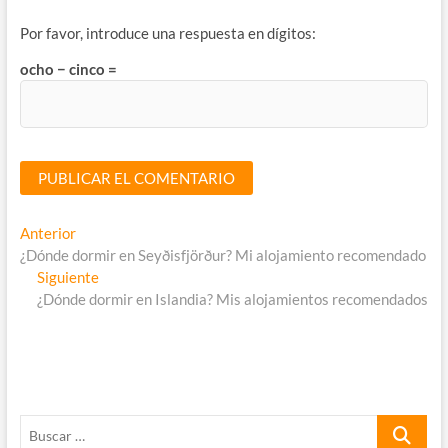
Por favor, introduce una respuesta en dígitos:
ocho − cinco =
Navegación
Entrada
Anterior
anterior:
¿Dónde dormir en Seyðisfjörður? Mi alojamiento recomendado
de
Entrada
Siguiente
entradas
siguiente:
¿Dónde dormir en Islandia? Mis alojamientos recomendados
Buscar
…