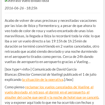
2016-06-26 · 18:25h
Acabo de volver de unas preciosas y necesitadas vacaciones
por las islas de Ibiza y Formentera y, a pesar de que ahora lo
veo todo de color de rosa y vuelvo encantado de unas islas
maravillosas, la llegada a Ibiza la recordaré toda la vida: lo que
iba a ser un vuelo directo a las 19:15h de 1h 25min de
duración se terminó convirtiendo en 2 vuelos cancelados, otro
retrasado que acabó siendo desviado y una noche durmiendo
en el aeropuerto tirados como perros. Cerca de 24h dando
vueltas de aeropuerto en aeropuerto gracias a Vueling…
[box type=»info»] Comunicado de David García
Blancas
(Director Comercial de Vueling)
publicado el 1 de julio
explicando
la situación de la operativa
.[/box]
Como pienso
reclamar los vuelos cancelados de Vueling, el
vuelo desviado, el retraso, el dormir en el aeropuerto, el
alquiler del coche que perdí y la noche de hotel que se canceló
,
voy a exponer aquí todo lo que me ha ocurrido con fechas y