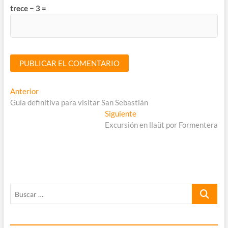
trece − 3 =
Navegación
Entrada
Anterior
anterior:
Guía definitiva para visitar San Sebastián
de
Entrada
Siguiente
entradas
siguiente:
Excursión en llaüt por Formentera
Buscar
…