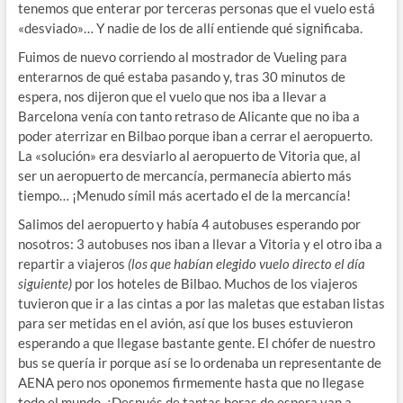
tenemos que enterar por terceras personas que el vuelo está
«desviado»… Y nadie de los de allí entiende qué significaba.
Fuimos de nuevo corriendo al mostrador de Vueling para
enterarnos de qué estaba pasando y, tras 30 minutos de
espera, nos dijeron que el vuelo que nos iba a llevar a
Barcelona venía con tanto retraso de Alicante que no iba a
poder aterrizar en Bilbao porque iban a cerrar el aeropuerto.
La «solución» era desviarlo al aeropuerto de Vitoria que, al
ser un aeropuerto de mercancía, permanecía abierto más
tiempo… ¡Menudo símil más acertado el de la mercancía!
Salimos del aeropuerto y había 4 autobuses esperando por
nosotros: 3 autobuses nos iban a llevar a Vitoria y el otro iba a
repartir a viajeros
(los que habían elegido vuelo directo el día
siguiente)
por los hoteles de Bilbao. Muchos de los viajeros
tuvieron que ir a las cintas a por las maletas que estaban listas
para ser metidas en el avión, así que los buses estuvieron
esperando a que llegase bastante gente. El chófer de nuestro
bus se quería ir porque así se lo ordenaba un representante de
AENA pero nos oponemos firmemente hasta que no llegase
todo el mundo. ¿Después de tantas horas de espera van a