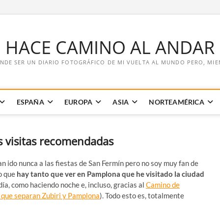
E HACE CAMINO AL ANDAR
NDE SER UN DIARIO FOTOGRÁFICO DE MI VUELTA AL MUNDO PERO, MIENT
ESPAÑA
EUROPA
ASIA
NORTEAMÉRICA
 visitas recomendadas
n ido nunca a las fiestas de San Fermín pero no soy muy fan de
ro que
hay tanto que ver en Pamplona que he visitado la ciudad
día, como haciendo noche e, incluso, gracias al
Camino de
que separan Zubiri y Pamplona
). Todo esto es, totalmente