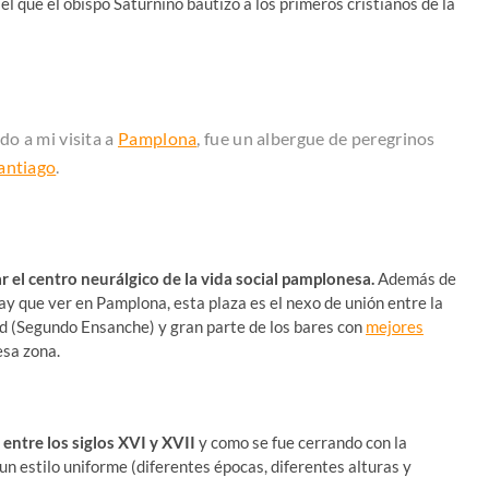
n el que el obispo Saturnino bautizó a los primeros cristianos de la
o a mi visita a
Pamplona
, fue un albergue de peregrinos
antiago
.
r el centro neurálgico de la vida social pamplonesa.
Además de
ay que ver en Pamplona, esta plaza es el nexo de unión entre la
ad (Segundo Ensanche) y gran parte de los bares con
mejores
esa zona.
entre los siglos XVI y XVII
y como se fue cerrando con la
 un estilo uniforme (diferentes épocas, diferentes alturas y