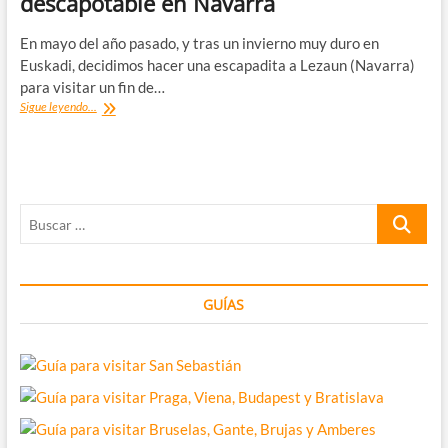
descapotable en Navarra
Viejo
En mayo del año pasado, y tras un invierno muy duro en
Euskadi, decidimos hacer una escapadita a Lezaun (Navarra)
para visitar un fin de…
Casa
Sigue leyendo...
Rural
Erbioz,
con
piscina
descapotable
Buscar
en
Navarra
…
GUÍAS