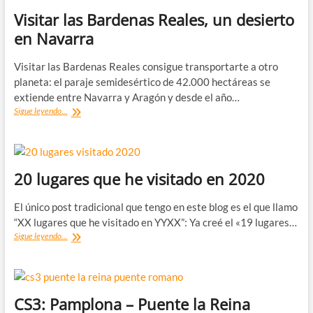
Visitar las Bardenas Reales, un desierto
en Navarra
Visitar las Bardenas Reales consigue transportarte a otro
planeta: el paraje semidesértico de 42.000 hectáreas se
extiende entre Navarra y Aragón y desde el año…
Visitar
Sigue leyendo...
las
Bardenas
Reales,
un
desierto
20 lugares que he visitado en 2020
en
Navarra
El único post tradicional que tengo en este blog es el que llamo
“XX lugares que he visitado en YYXX”: Ya creé el «19 lugares…
20
Sigue leyendo...
lugares
que
he
visitado
en
CS3: Pamplona – Puente la Reina
2020