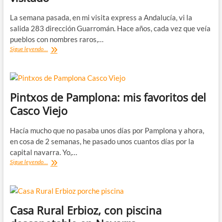
La semana pasada, en mi visita express a Andalucía, vi la
salida 283 dirección Guarromán. Hace años, cada vez que veía
pueblos con nombres raros,…
Los
Sigue leyendo...
pueblos
con
nombres
raros
que
Pintxos de Pamplona: mis favoritos del
he
Casco Viejo
visitado
Hacía mucho que no pasaba unos días por Pamplona y ahora,
en cosa de 2 semanas, he pasado unos cuantos días por la
capital navarra. Yo,…
Pintxos
Sigue leyendo...
de
Pamplona:
mis
favoritos
del
Casa Rural Erbioz, con piscina
Casco