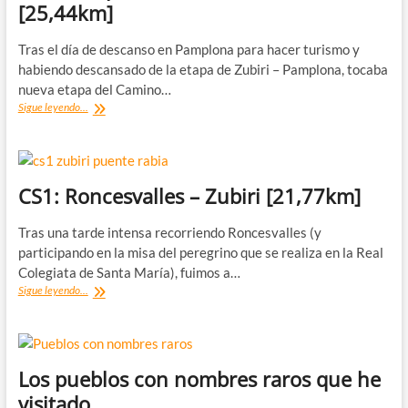
[25,44km]
Tras el día de descanso en Pamplona para hacer turismo y
habiendo descansado de la etapa de Zubiri – Pamplona, tocaba
nueva etapa del Camino…
CS3:
Sigue leyendo...
Pamplona
–
Puente
la
Reina
CS1: Roncesvalles – Zubiri [21,77km]
[25,44km]
Tras una tarde intensa recorriendo Roncesvalles (y
participando en la misa del peregrino que se realiza en la Real
Colegiata de Santa María), fuimos a…
CS1:
Sigue leyendo...
Roncesvalles
–
Zubiri
[21,77km]
Los pueblos con nombres raros que he
visitado