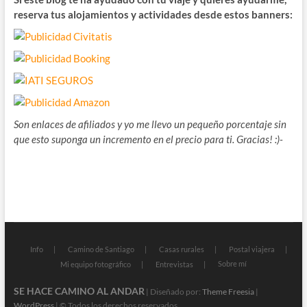
reserva tus alojamientos y actividades desde estos banners:
Son enlaces de afiliados y yo me llevo un pequeño porcentaje sin
que esto suponga un incremento en el precio para ti. Gracias! :)-
Info
Camino de Santiago
Casas rurales
Postal viajera
Sobre mí
Mi equipo fotográfico
Entrevistas
SE HACE CAMINO AL ANDAR
| Diseñado por:
Theme Freesia
|
WordPress
| © Todos los derechos reservados