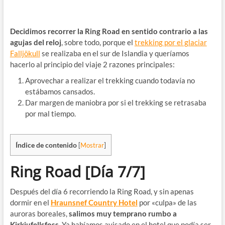
Decidimos recorrer la Ring Road en sentido contrario a las
agujas del reloj
, sobre todo, porque el
trekking por el glaciar
Falljökull
se realizaba en el sur de Islandia y queríamos
hacerlo al principio del viaje 2 razones principales:
Aprovechar a realizar el trekking cuando todavía no
estábamos cansados.
Dar margen de maniobra por si el trekking se retrasaba
por mal tiempo.
Índice de contenido
[
Mostrar
]
Ring Road
[Día 7/7]
Después del día 6 recorriendo la Ring Road, y sin apenas
dormir en el
Hraunsnef Country Hotel
por «culpa» de las
auroras boreales,
salimos muy temprano rumbo a
Kirkjufellsfoss
. Ya habíamos avisado en el hotel que podía ser