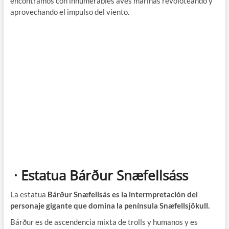
encontramos con innumerables aves marinas revoloteando y
aprovechando el impulso del viento.
· Estatua Bárður Snæfellsáss
La estatua
Bárður Snæfellsás es la intermpretación del
personaje gigante que domina la península Snæfellsjökull.
Bárður es de ascendencia mixta de trolls y humanos y es