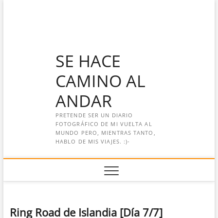
Saltar
al
contenido
SE HACE
CAMINO AL
ANDAR
PRETENDE SER UN DIARIO
FOTOGRÁFICO DE MI VUELTA AL
MUNDO PERO, MIENTRAS TANTO,
HABLO DE MIS VIAJES. :)-
Ring Road de Islandia [Día 7/7]