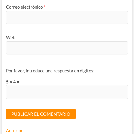
Correo electrónico
*
Web
Por favor, introduce una respuesta en dígitos:
5 × 4 =
Navegación
Entrada
Anterior