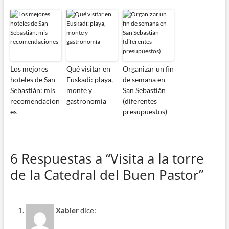
Los mejores
Qué visitar en
Organizar un fin
hoteles de San
Euskadi: playa,
de semana en
Sebastián: mis
monte y
San Sebastián
recomendacion
gastronomía
(diferentes
es
presupuestos)
6 Respuestas a “Visita a la torre
de la Catedral del Buen Pastor”
Xabier
dice: