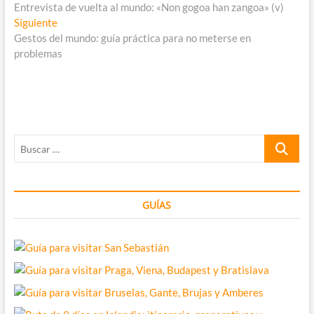
anterior:
Entrevista de vuelta al mundo: «Non gogoa han zangoa» (v)
de
Entrada
Siguiente
entradas
siguiente:
Gestos del mundo: guía práctica para no meterse en
problemas
Buscar
…
GUÍAS