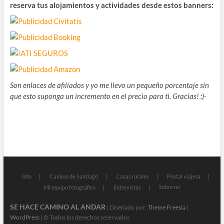
reserva tus alojamientos y actividades desde estos banners:
Son enlaces de afiliados y yo me llevo un pequeño porcentaje sin
que esto suponga un incremento en el precio para ti. Gracias! :)-
Info
Camino de Santiago
Casas rurales
Postal viajera
Sobre mí
Mi equipo fotográfico
Entrevistas
SE HACE CAMINO AL ANDAR
| Diseñado por:
Theme Freesia
|
WordPress
| © Todos los derechos reservados