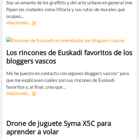
Soy un amante de los graffitis y del arte urbano en general (me
flipan las ciudades como Vitoria y sus rutas de murales que
ocupan…
Dizebi,
Sigue leyendo...
el
graffitero
del
Goierri
Los rincones de Euskadi favoritos de los
bloggers vascos
Me he puesto en contacto con algunos bloggers vascos* para
que me explicasen cuáles son sus rincones de Euskadi
favoritos y, al final, creo que…
Los
Sigue leyendo...
rincones
de
Euskadi
favoritos
de
Drone de juguete Syma X5C para
los
aprender a volar
bloggers
vascos