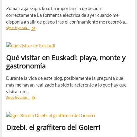
Zumarraga, Gipuzkoa. La importancia de decidir
correctamente La tormenta eléctrica de ayer cuando me
disponía a salir de paseo tras el confinamiento me recordó a…
Postal
Sigue leyendo...
viajera:
La
importancia
de
decidir
Qué visitar en Euskadi: playa, monte y
correctamente
gastronomía
Durante la vida de este blog, posiblemente la pregunta que
más me hayan realizado ha sido la referente a lo que hay que
visitar en…
Qué
Sigue leyendo...
visitar
en
Euskadi:
playa,
monte
Dizebi, el graffitero del Goierri
y
gastronomía