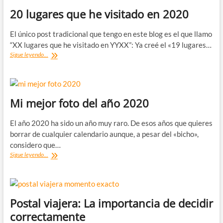
20 lugares que he visitado en 2020
El único post tradicional que tengo en este blog es el que llamo
“XX lugares que he visitado en YYXX”: Ya creé el «19 lugares…
20
Sigue leyendo...
lugares
que
he
visitado
en
Mi mejor foto del año 2020
2020
El año 2020 ha sido un año muy raro. De esos años que quieres
borrar de cualquier calendario aunque, a pesar del «bicho»,
considero que…
Mi
Sigue leyendo...
mejor
foto
del
año
2020
Postal viajera: La importancia de decidir
correctamente