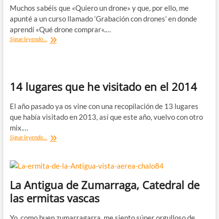
Muchos sabéis que «Quiero un drone» y que, por ello, me
apunté a un curso llamado ‘Grabación con drones’ en donde
aprendí «Qué drone comprar«.…
Drone
Sigue leyendo...
de
juguete
Syma
X5C
para
14 lugares que he visitado en el 2014
aprender
a
El año pasado ya os vine con una recopilación de 13 lugares
volar
que había visitado en 2013, así que este año, vuelvo con otro
mix.…
14
Sigue leyendo...
lugares
que
he
visitado
en
La Antigua de Zumarraga, Catedral de
el
las ermitas vascas
2014
Yo, como buen zumarragarra, me siento súper orgulloso de