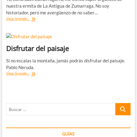
nuestra ermita de La Antigua de Zumarraga. No soy
historiador, pero me avergüenzo de no saber…
La
Sigue leyendo...
Antigua
de
Zumarraga,
Catedral
de
Disfrutar del paisaje
las
ermitas
Si no escalas la montaña, jamás podrás disfrutar del paisaje.
vascas
Pablo Neruda.
Disfrutar
Sigue leyendo...
del
paisaje
Buscar
…
GUÍAS