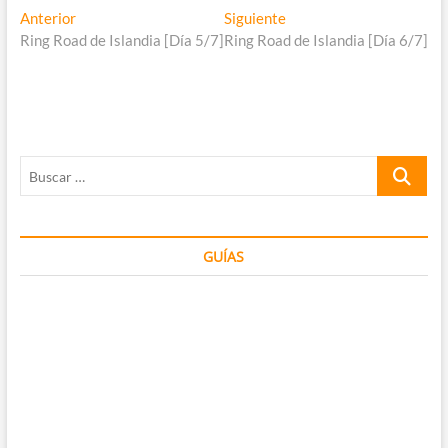
Navegación
Entrada
Entrada
Anterior
Siguiente
anterior:
siguiente:
Ring Road de Islandia [Día 5/7]
Ring Road de Islandia [Día 6/7]
de
entradas
Buscar
…
GUÍAS