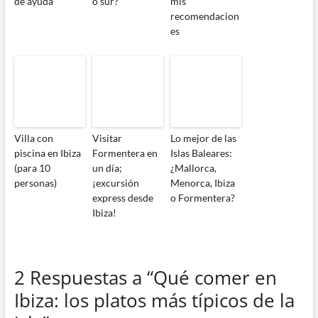
de ayuda
o sur?
mis
recomendacion
es
Villa con
Visitar
Lo mejor de las
piscina en Ibiza
Formentera en
Islas Baleares:
(para 10
un día;
¿Mallorca,
personas)
¡excursión
Menorca, Ibiza
express desde
o Formentera?
Ibiza!
2 Respuestas a “Qué comer en
Ibiza: los platos más típicos de la