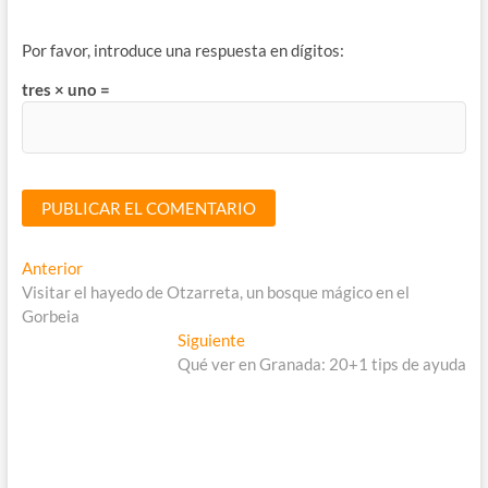
Por favor, introduce una respuesta en dígitos:
tres × uno =
Navegación
Entrada
Anterior
anterior:
Visitar el hayedo de Otzarreta, un bosque mágico en el
de
Gorbeia
entradas
Entrada
Siguiente
siguiente:
Qué ver en Granada: 20+1 tips de ayuda