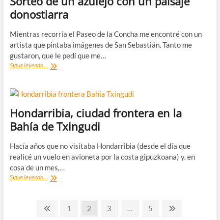
Sorteo de un azulejo con un paisaje
probablemente
donostiarra
no
conocías
Mientras recorría el Paseo de la Concha me encontré con un
artista que pintaba imágenes de San Sebastián. Tanto me
gustaron, que le pedí que me…
Sorteo
Sigue leyendo...
de
un
azulejo
con
un
Hondarribia, ciudad frontera en la
paisaje
Bahía de Txingudi
donostiarra
Hacía años que no visitaba Hondarribia (desde el día que
realicé un vuelo en avioneta por la costa gipuzkoana) y, en
cosa de un mes,…
Hondarribia,
Sigue leyendo...
ciudad
frontera
Paginación
en
Página
Página
Página
Página
Página
Página
1
2
3
…
5
la
anterior
siguiente