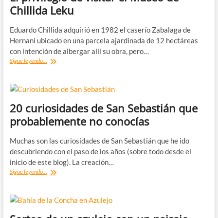
de
Chillida Leku
San
Sebastián
Eduardo Chillida adquirió en 1982 el caserío Zabalaga de
Hernani ubicado en una parcela ajardinada de 12 hectáreas
con intención de albergar allí su obra, pero…
El
Sigue leyendo...
privilegio
de
visitar
el
Museo
20 curiosidades de San Sebastián que
de
probablemente no conocías
Chillida
Leku
Muchas son las curiosidades de San Sebastián que he ido
descubriendo con el paso de los años (sobre todo desde el
inicio de este blog). La creación…
20
Sigue leyendo...
curiosidades
de
San
Sebastián
que