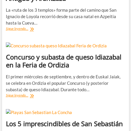
La «ruta de los 3 templos» forma parte del camino que San
Ignacio de Loyola recorrió desde su casa natal en Azpeitia
hasta la Cueva…
La
Sigue leyendo...
Ruta
de
los
3
templos:
Concurso y subasta de queso Idiazabal
Loiola,
en la Feria de Ordizia
La
Antigua
y
El primer miércoles de septiembre, y dentro de Euskal Jaiak,
Arantzazu
se celebra en Ordizia el popular Concurso (y posterior
subasta) de queso Idiazabal. Durante todo…
Concurso
Sigue leyendo...
y
subasta
de
queso
Idiazabal
Los 5 imprescindibles de San Sebastián
en