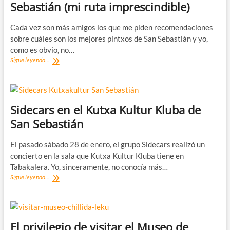
Sebastián (mi ruta imprescindible)
San
Telmo
Cada vez son más amigos los que me piden recomendaciones
sobre cuáles son los mejores pintxos de San Sebastián y yo,
como es obvio, no…
Los
Sigue leyendo...
12
mejores
pintxos
de
San
Sidecars en el Kutxa Kultur Kluba de
Sebastián
San Sebastián
(mi
ruta
imprescindible)
El pasado sábado 28 de enero, el grupo Sidecars realizó un
concierto en la sala que Kutxa Kultur Kluba tiene en
Tabakalera. Yo, sinceramente, no conocía más…
Sidecars
Sigue leyendo...
en
el
Kutxa
Kultur
Kluba
El privilegio de visitar el Museo de