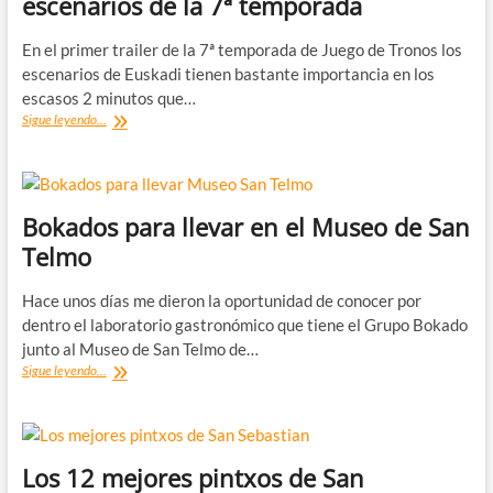
escenarios de la 7ª temporada
separados
al
nacer
En el primer trailer de la 7ª temporada de Juego de Tronos los
escenarios de Euskadi tienen bastante importancia en los
escasos 2 minutos que…
Juego
Sigue leyendo...
de
Tronos
en
Euskadi:
los
Bokados para llevar en el Museo de San
escenarios
Telmo
de
la
7ª
Hace unos días me dieron la oportunidad de conocer por
temporada
dentro el laboratorio gastronómico que tiene el Grupo Bokado
junto al Museo de San Telmo de…
Bokados
Sigue leyendo...
para
llevar
en
el
Museo
Los 12 mejores pintxos de San
de