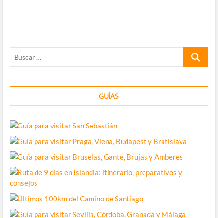
de
Bahía
de
entradas
Txingudi
Buscar
…
GUÍAS