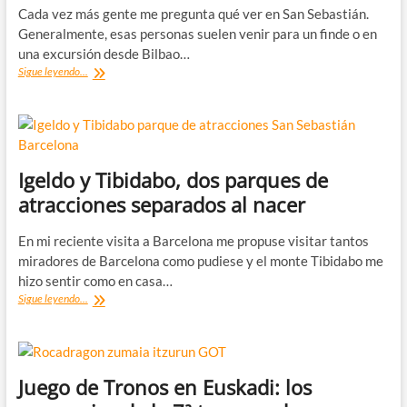
la
Cada vez más gente me pregunta qué ver en San Sebastián.
Feria
Generalmente, esas personas suelen venir para un finde o en
de
Ordizia
una excursión desde Bilbao…
Los
Sigue leyendo...
5
imprescindibles
de
San
Sebastián
Igeldo y Tibidabo, dos parques de
atracciones separados al nacer
En mi reciente visita a Barcelona me propuse visitar tantos
miradores de Barcelona como pudiese y el monte Tibidabo me
hizo sentir como en casa…
Igeldo
Sigue leyendo...
y
Tibidabo,
dos
parques
de
Juego de Tronos en Euskadi: los
atracciones