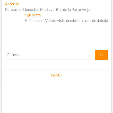
Navegación
Entrada
Anterior
anterior:
Pintxos de Donostia: Mis favoritos de la Parte Vieja
de
Entrada
Siguiente
entradas
siguiente:
El Peine del Viento visto desde las rocas de debajo
Buscar
…
GUÍAS