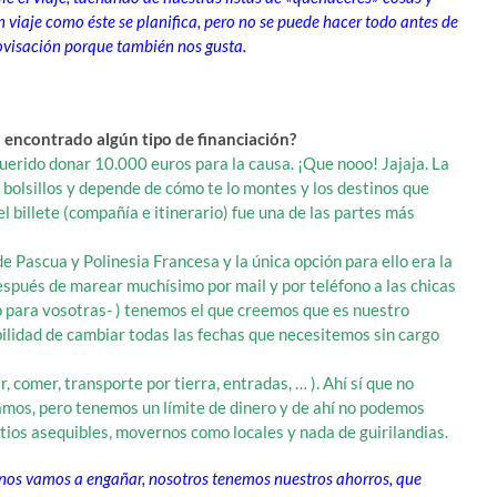
n viaje como éste se planifica, pero no se puede hacer todo antes de
ovisación porque también nos gusta.
s encontrado algún tipo de financiación?
rido donar 10.000 euros para la causa. ¡Que nooo! Jajaja. La
 bolsillos y depende de cómo te lo montes y los destinos que
el billete (compañía e itinerario) fue una de las partes más
de Pascua y Polinesia Francesa y la única opción para ello era la
espués de marear muchísimo por mail y por teléfono a las chicas
 para vosotras- ) tenemos el que creemos que es nuestro
ibilidad de cambiar todas las fechas que necesitemos sin cargo
 comer, transporte por tierra, entradas, … ). Ahí sí que no
os, pero tenemos un límite de dinero y de ahí no podemos
itios asequibles, movernos como locales y nada de guirilandias.
no nos vamos a engañar, nosotros tenemos nuestros ahorros, que