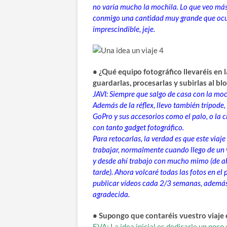
no varía mucho la mochila. Lo que veo más d
conmigo una cantidad muy grande que ocup
imprescindible, jeje.
• ¿Qué equipo fotográfico llevaréis en
guardarlas, procesarlas y subirlas al bl
JAVI: Siempre que salgo de casa con la moc
Además de la réflex, llevo también trípode, f
GoPro y sus accesorios como el palo, o la ci
con tanto gadget fotográfico.
Para retocarlas, la verdad es que este via
trabajar, normalmente cuando llego de un 
y desde ahí trabajo con mucho mimo (de ah
tarde). Ahora volcaré todas las fotos en el 
publicar vídeos cada 2/3 semanas, además 
agradecida.
• Supongo que contaréis vuestro viaje 
EVA: La idea inicial es dedicarle un poco 