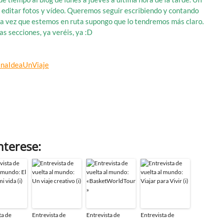
ra editar fotos y vídeo. Queremos seguir escribiendo y contando
na vez que estemos en ruta supongo que lo tendremos más claro.
s secciones, ya veréis, ya :D
UnaIdeaUnViaje
nterese:
ta de
Entrevista de
Entrevista de
Entrevista de