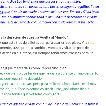
so, como dice Eva tendremos que buscar sitios asequibles.
o en contacto con nosotros para hacernos algunos regalitos. Yo en
sk
, que después de muchas conversaciones con Jimena y Silvia (¡son
l viaje suministrándonos toda la insulina que necesitaré en el viaje.
l tener este acuerdo de colaboración con la NovoNordisk ha hecho
io y la duración de vuestra Vuelta al Mundo?
que este tipo de billetes son para usar en ese plazo. Y la
ruta
camente, susceptible a cambios. Vamos a visitar un poco de
 África en el tintero, así siempre tendremos excusas para un
ila? ¿Qué marcaríais como imprescindible?
ez que pienso que tendré que llevarla a durante un año descarto
os que ropa, si me descuido.
 gente a estas cosas, pero para mí lo más importante es el móvil,
ación, jaja. Todo lo demás es sustituible, ¿no? Ahora bien, si
 la ropa tendrá que vérselas conmigo :D
erdad es que veo el viaje como si de un viaje de 3 semana se tratase,