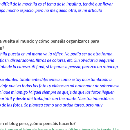
ifícil de la mochila es el tema de la insulina, tendré que llevar
a mucho espacio, pero no me queda otra, es mi artículo
 la vuelta al mundo y cómo pensáis organizaros para
og?
hila puesta en mi mano va la réflex. No podía ser de otra forma.
lash, disparadores, filtros de colores, etc. Sin olvidar la pequeña
nta de la cabeza. Al final, si te paras a pensar, parezco un robocop
je se plantea totalmente diferente a como estoy acostumbrado a
viaje vuelvo todas las fotos y vídeos en mi ordenador de sobremesa
í que mi amigo Miguel siempre se queje de que las fotos lleguen
portátil y desde ahí trabajaré «on the road». Nuestra intención es
de las fotos. Se plantea como una ardua tarea, pero muy
en el blog pero, ¿cómo pensáis hacerlo?
de tiempo al blog de lunes a jueves a última hora de la tarde. Un