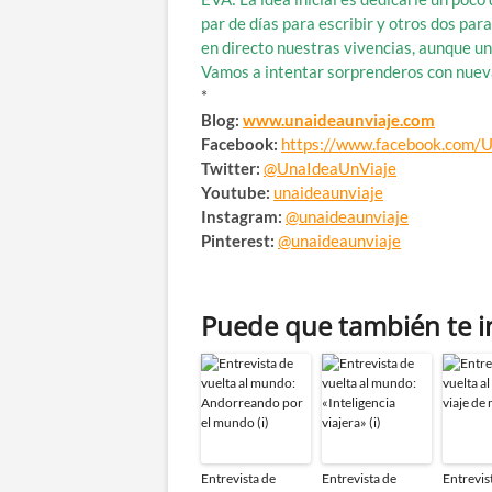
par de días para escribir y otros dos pa
en directo nuestras vivencias, aunque u
Vamos a intentar sorprenderos con nueva
*
Blog:
www.unaideaunviaje.com
Facebook:
https://www.facebook.com/
Twitter:
@UnaIdeaUnViaje
Youtube:
unaideaunviaje
Instagram:
@unaideaunviaje
Pinterest:
@unaideaunviaje
Puede que también te i
Entrevista de
Entrevista de
Entrevis