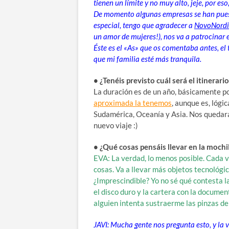
tienen un límite y no muy alto, jeje, por e
De momento algunas empresas se han puest
especial, tengo que agradecer a
NovoNordi
un amor de mujeres!), nos va a patrocinar e
Éste es el «As» que os comentaba antes, e
que mi familia esté más tranquila.
• ¿Tenéis previsto cuál será el itinerar
La duración es de un año, básicamente por
aproximada la tenemos
, aunque es, lógi
Sudamérica, Oceanía y Asia. Nos quedará
nuevo viaje :)
• ¿Qué cosas pensáis llevar en la moch
EVA: La verdad, lo menos posible. Cada v
cosas. Va a llevar más objetos tecnológic
¿Imprescindible? Yo no sé qué contesta la
el disco duro y la cartera con la document
alguien intenta sustraerme las pinzas de
JAVI: Mucha gente nos pregunta esto, y la v