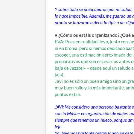
Y sobre todo se preocuparon por mi salud, 
lo hace imposible. Además, me guardo un a
pronto se lanzaron a decir lo típico de «Qu
• ¿Cómo os estáis organizando? ¿Qué a
EVA: Pues en realidad llevo, junto con J
ni en broma, pero sí hemos dedicado bast
escoger, una estimación aproximada del r
preparativos que son necesarios antes de 
baja de Jazztel» – desde aquí un saludo a
jaja).
Javi no es sólo un buen amigo sino un g
muy buen rollo y, lo más importante, amb
puntos extra.
JAVI: Me considero una persona bastante org
con la Máster en organización de viajes, qu
siempre que tenemos un hueco, porque amb
jeje.
Ya llevamos bastante organizando en detall