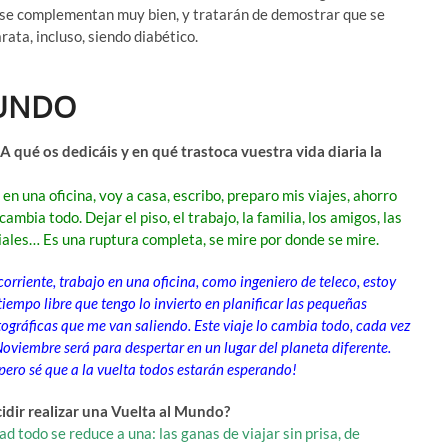
 se complementan muy bien, y tratarán de demostrar que se
ata, incluso, siendo diabético.
MUNDO
 qué os dedicáis y en qué trastoca vuestra vida diaria la
en una oficina, voy a casa, escribo, preparo mis viajes, ahorro
ambia todo. Dejar el piso, el trabajo, la familia, los amigos, las
iales… Es una ruptura completa, se mire por donde se mire.
corriente, trabajo en una oficina, como ingeniero de teleco, estoy
iempo libre que tengo lo invierto en planificar las pequeñas
otográficas que me van saliendo. Este viaje lo cambia todo, cada vez
Noviembre será para despertar en un lugar del planeta diferente.
, pero sé que a la vuelta todos estarán esperando!
dir realizar una Vuelta al Mundo?
d todo se reduce a una: las ganas de viajar sin prisa, de