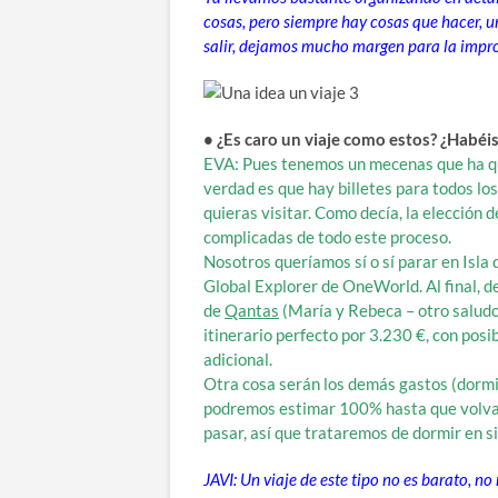
cosas, pero siempre hay cosas que hacer, u
salir, dejamos mucho margen para la impr
• ¿Es caro un viaje como estos? ¿Habéi
EVA: Pues tenemos un mecenas que ha que
verdad es que hay billetes para todos los
quieras visitar. Como decía, la elección d
complicadas de todo este proceso.
Nosotros queríamos sí o sí parar en Isla 
Global Explorer de OneWorld. Al final, d
de
Qantas
(María y Rebeca – otro saludo
itinerario perfecto por 3.230 €, con pos
adicional.
Otra cosa serán los demás gastos (dormir,
podremos estimar 100% hasta que volvam
pasar, así que trataremos de dormir en s
JAVI: Un viaje de este tipo no es barato, 