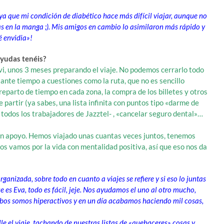
ya que mi condición de diabético hace más difícil viajar, aunque no
s en la manga ;). Mis amigos en cambio lo asimilaron más rápido y
é envidia»!
yudas tenéis?
avi, unos 3 meses preparando el viaje. No podemos cerrarlo todo
ante tiempo a cuestiones como la ruta, que no es sencillo
eparto de tiempo en cada zona, la compra de los billetes y otros
partir (ya sabes, una lista infinita con puntos tipo «darme de
 todos los trabajadores de Jazztel- , «cancelar seguro dental»…
ran apoyo. Hemos viajado unas cuantas veces juntos, tenemos
os vamos por la vida con mentalidad positiva, así que eso nos da
anizada, sobre todo en cuanto a viajes se refiere y si eso lo juntas
e es Eva, todo es fácil, jeje. Nos ayudamos el uno al otro mucho,
os somos hiperactivos y en un día acabamos haciendo mil cosas,
e el viaje, tachando de nuestras listas de «quehaceres» cosas y