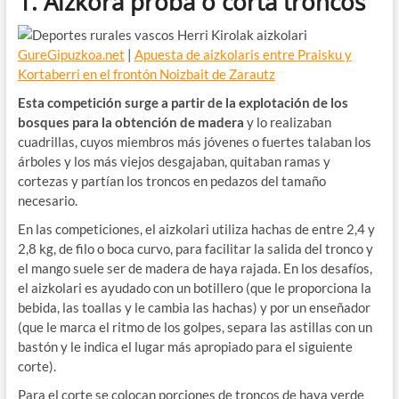
1. Aizkora proba o corta troncos
GureGipuzkoa.net
|
Apuesta de aizkolaris entre Praisku y
Kortaberri en el frontón Noizbait de Zarautz
Esta competición surge a partir de la explotación de los
bosques para la obtención de madera
y lo realizaban
cuadrillas, cuyos miembros más jóvenes o fuertes talaban los
árboles y los más viejos desgajaban, quitaban ramas y
cortezas y partían los troncos en pedazos del tamaño
necesario.
En las competiciones, el aizkolari utiliza hachas de entre 2,4 y
2,8 kg, de filo o boca curvo, para facilitar la salida del tronco y
el mango suele ser de madera de haya rajada. En los desafíos,
el aizkolari es ayudado con un botillero (que le proporciona la
bebida, las toallas y le cambia las hachas) y por un enseñador
(que le marca el ritmo de los golpes, separa las astillas con un
bastón y le indica el lugar más apropiado para el siguiente
corte).
Para el corte se colocan porciones de troncos de haya verde