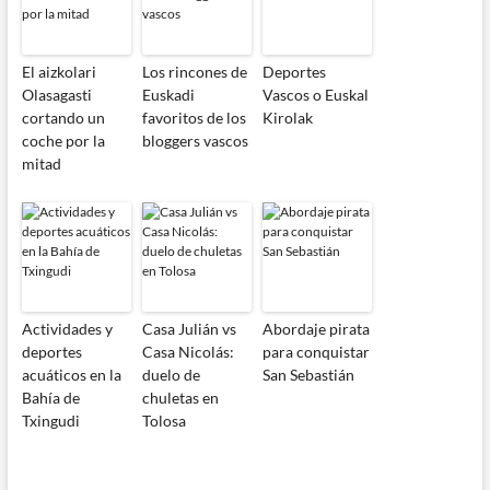
El aizkolari
Los rincones de
Deportes
Olasagasti
Euskadi
Vascos o Euskal
cortando un
favoritos de los
Kirolak
coche por la
bloggers vascos
mitad
Actividades y
Casa Julián vs
Abordaje pirata
deportes
Casa Nicolás:
para conquistar
acuáticos en la
duelo de
San Sebastián
Bahía de
chuletas en
Txingudi
Tolosa