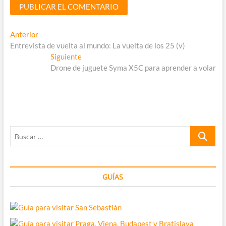
Navegación
Entrada
Anterior
anterior:
Entrevista de vuelta al mundo: La vuelta de los 25 (v)
de
Entrada
Siguiente
entradas
siguiente:
Drone de juguete Syma X5C para aprender a volar
Buscar
…
GUÍAS