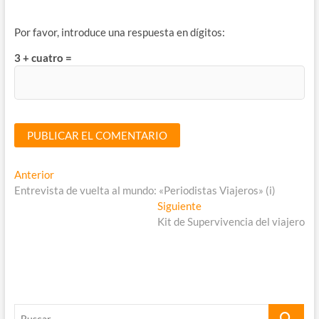
Por favor, introduce una respuesta en dígitos:
3 + cuatro =
Navegación
Entrada
Anterior
anterior:
Entrevista de vuelta al mundo: «Periodistas Viajeros» (i)
de
Entrada
Siguiente
entradas
siguiente:
Kit de Supervivencia del viajero
Buscar