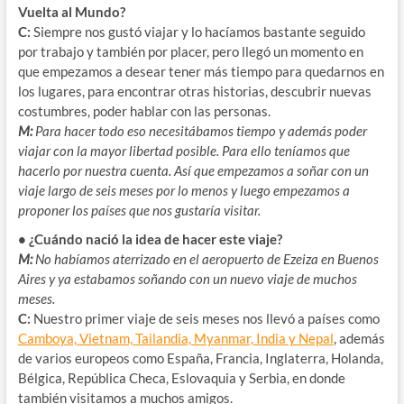
Vuelta al Mundo?
C:
Siempre nos gustó viajar y lo hacíamos bastante seguido
por trabajo y también por placer, pero llegó un momento en
que empezamos a desear tener más tiempo para quedarnos en
los lugares, para encontrar otras historias, descubrir nuevas
costumbres, poder hablar con las personas.
M:
Para hacer todo eso necesitábamos tiempo y además poder
viajar con la mayor libertad posible. Para ello teníamos que
hacerlo por nuestra cuenta. Así que empezamos a soñar con un
viaje largo de seis meses por lo menos y luego empezamos a
proponer los países que nos gustaría visitar.
• ¿Cuándo nació la idea de hacer este viaje?
M:
No habíamos aterrizado en el aeropuerto de Ezeiza en Buenos
Aires y ya estabamos soñando con un nuevo viaje de muchos
meses.
C:
Nuestro primer viaje de seis meses nos llevó a países como
Camboya, Vietnam, Tailandia, Myanmar, India y Nepal
, además
de varios europeos como España, Francia, Inglaterra, Holanda,
Bélgica, República Checa, Eslovaquia y Serbia, en donde
también visitamos a muchos amigos.