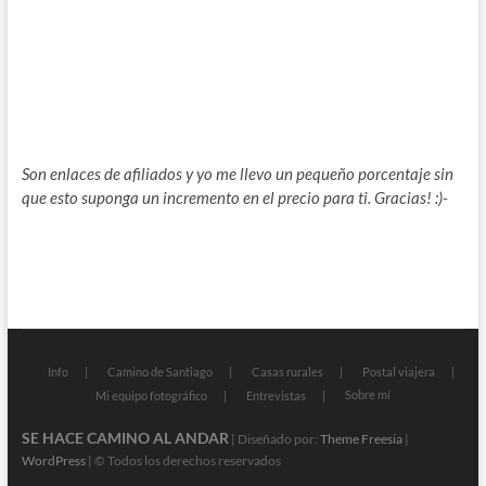
Son enlaces de afiliados y yo me llevo un pequeño porcentaje sin
que esto suponga un incremento en el precio para ti. Gracias! :)-
Info
Camino de Santiago
Casas rurales
Postal viajera
Sobre mí
Mi equipo fotográfico
Entrevistas
SE HACE CAMINO AL ANDAR
| Diseñado por:
Theme Freesia
|
WordPress
| © Todos los derechos reservados