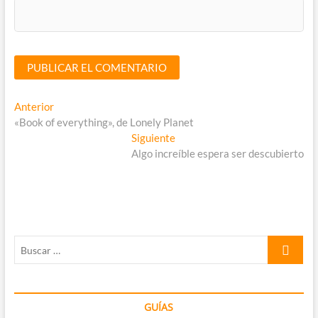
Navegación
Entrada
Anterior
anterior:
«Book of everything», de Lonely Planet
de
Entrada
Siguiente
entradas
siguiente:
Algo increíble espera ser descubierto
Buscar
…
GUÍAS