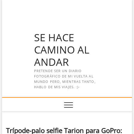
Saltar
al
contenido
SE HACE
CAMINO AL
ANDAR
PRETENDE SER UN DIARIO
FOTOGRÁFICO DE MI VUELTA AL
MUNDO PERO, MIENTRAS TANTO,
HABLO DE MIS VIAJES. :)-
Trípode-palo selfie Tarion para GoPro: