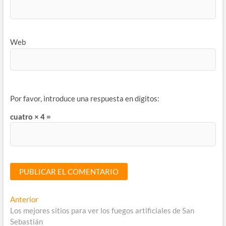
Web
Por favor, introduce una respuesta en dígitos:
cuatro × 4 =
Navegación
Entrada
Anterior
anterior:
Los mejores sitios para ver los fuegos artificiales de San
de
Sebastián