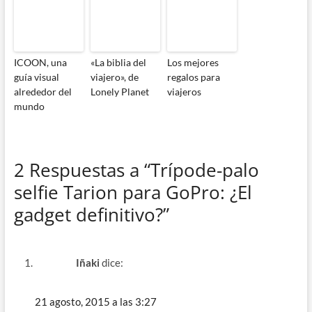
ICOON, una
«La biblia del
Los mejores
guía visual
viajero», de
regalos para
alrededor del
Lonely Planet
viajeros
mundo
2 Respuestas a “Trípode-palo
selfie Tarion para GoPro: ¿El
gadget definitivo?”
Iñaki
dice:
21 agosto, 2015 a las 3:27