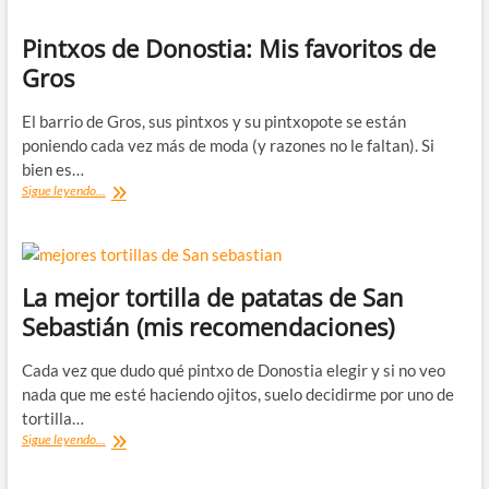
ruta
de
Pintxos de Donostia: Mis favoritos de
tapeo
Gros
favorita
El barrio de Gros, sus pintxos y su pintxopote se están
poniendo cada vez más de moda (y razones no le faltan). Si
bien es…
Pintxos
Sigue leyendo...
de
Donostia:
Mis
favoritos
de
La mejor tortilla de patatas de San
Gros
Sebastián (mis recomendaciones)
Cada vez que dudo qué pintxo de Donostia elegir y si no veo
nada que me esté haciendo ojitos, suelo decidirme por uno de
tortilla…
La
Sigue leyendo...
mejor
tortilla