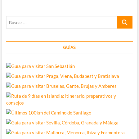
de
patatas
de
Buscar
San
Sebastián
…
(mis
recomendaciones)
GUÍAS