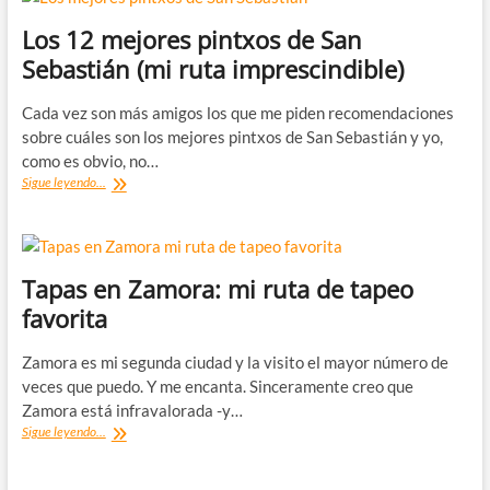
Los
mejores
Los 12 mejores pintxos de San
restaurantes
Sebastián (mi ruta imprescindible)
y
bares
Cada vez son más amigos los que me piden recomendaciones
sobre cuáles son los mejores pintxos de San Sebastián y yo,
como es obvio, no…
Los
Sigue leyendo...
12
mejores
pintxos
de
San
Tapas en Zamora: mi ruta de tapeo
Sebastián
favorita
(mi
ruta
imprescindible)
Zamora es mi segunda ciudad y la visito el mayor número de
veces que puedo. Y me encanta. Sinceramente creo que
Zamora está infravalorada -y…
Tapas
Sigue leyendo...
en
Zamora:
mi