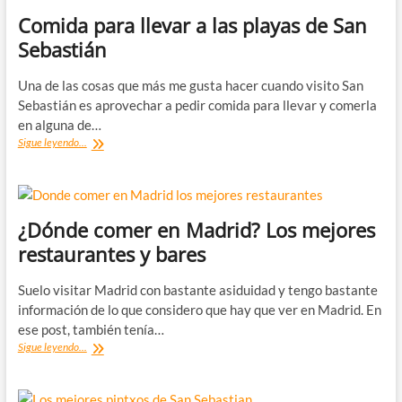
Comida para llevar a las playas de San
Sebastián
Una de las cosas que más me gusta hacer cuando visito San
Sebastián es aprovechar a pedir comida para llevar y comerla
en alguna de…
Comida
Sigue leyendo...
para
llevar
a
las
playas
¿Dónde comer en Madrid? Los mejores
de
restaurantes y bares
San
Sebastián
Suelo visitar Madrid con bastante asiduidad y tengo bastante
información de lo que considero que hay que ver en Madrid. En
ese post, también tenía…
¿Dónde
Sigue leyendo...
comer
en
Madrid?