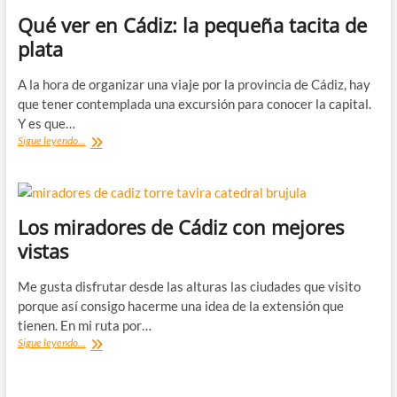
Qué ver en Cádiz: la pequeña tacita de
plata
A la hora de organizar una viaje por la provincia de Cádiz, hay
que tener contemplada una excursión para conocer la capital.
Y es que…
Qué
Sigue leyendo...
ver
en
Cádiz:
la
pequeña
Los miradores de Cádiz con mejores
tacita
vistas
de
plata
Me gusta disfrutar desde las alturas las ciudades que visito
porque así consigo hacerme una idea de la extensión que
tienen. En mi ruta por…
Los
Sigue leyendo...
miradores
de
Cádiz