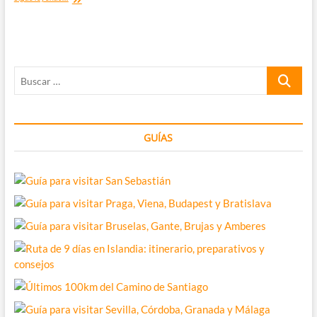
O
PEDROUZO
–
SANTIAGO
DE
Buscar
COMPOSTELA
[Últimos
…
100km
del
Camino
GUÍAS
Francés]