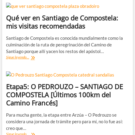
Qué ver en Santiago de Compostela:
mis visitas recomendadas
Santiago de Compostela es conocida mundialmente como la
culminación de la ruta de peregrinación del Camino de
Santiago porque allí yacen los restos del apóstol…
Qué
Sigue leyendo...
ver
en
Santiago
de
Compostela:
Etapa5: O PEDROUZO – SANTIAGO DE
mis
COMPOSTELA [Últimos 100km del
visitas
recomendadas
Camino Francés]
Para mucha gente, la etapa entre Arzúa – O Pedrouzo se
considera una jornada de trámite pero para mí, no lo fue así:
creo que…
Etapa5:
Sigue leyendo...