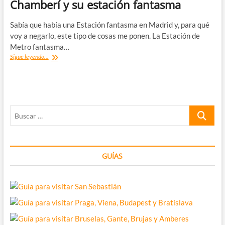
tips
Chamberí y su estación fantasma
de
ayuda
Sabía que había una Estación fantasma en Madrid y, para qué
voy a negarlo, este tipo de cosas me ponen. La Estación de
Metro fantasma…
Chamberí
Sigue leyendo...
y
su
estación
fantasma
Buscar
…
GUÍAS