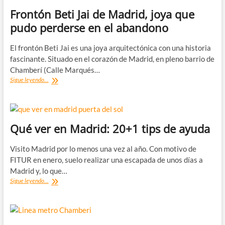
Frontón Beti Jai de Madrid, joya que
pudo perderse en el abandono
El frontón Beti Jai es una joya arquitectónica con una historia
fascinante. Situado en el corazón de Madrid, en pleno barrio de
Chamberí (Calle Marqués…
Frontón
Sigue leyendo...
Beti
Jai
de
Madrid,
joya
Qué ver en Madrid: 20+1 tips de ayuda
que
pudo
Visito Madrid por lo menos una vez al año. Con motivo de
perderse
FITUR en enero, suelo realizar una escapada de unos días a
en
el
Madrid y, lo que…
abandono
Qué
Sigue leyendo...
ver
en
Madrid:
20+1