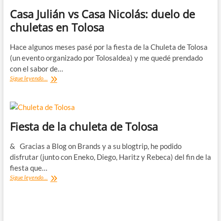
Casa Julián vs Casa Nicolás: duelo de
chuletas en Tolosa
Hace algunos meses pasé por la fiesta de la Chuleta de Tolosa
(un evento organizado por Tolosaldea) y me quedé prendado
con el sabor de…
Casa
Sigue leyendo...
Julián
vs
Casa
Nicolás:
duelo
Fiesta de la chuleta de Tolosa
de
chuletas
& Gracias a Blog on Brands y a su blogtrip, he podido
en
disfrutar (junto con Eneko, Diego, Haritz y Rebeca) del fin de la
Tolosa
fiesta que…
Fiesta
Sigue leyendo...
de
la
chuleta
de