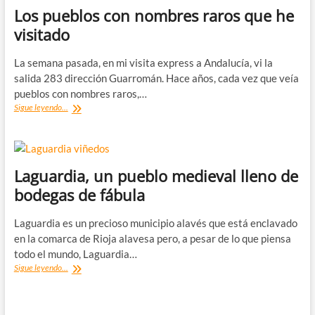
de
Los pueblos con nombres raros que he
Euskadi
visitado
(mis
preferidos)
La semana pasada, en mi visita express a Andalucía, vi la
salida 283 dirección Guarromán. Hace años, cada vez que veía
pueblos con nombres raros,…
Los
Sigue leyendo...
pueblos
con
nombres
raros
que
Laguardia, un pueblo medieval lleno de
he
bodegas de fábula
visitado
Laguardia es un precioso municipio alavés que está enclavado
en la comarca de Rioja alavesa pero, a pesar de lo que piensa
todo el mundo, Laguardia…
Laguardia,
Sigue leyendo...
un
pueblo
medieval