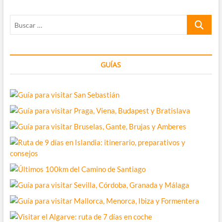
lleno
de
Buscar
bodegas
de
…
fábula
GUÍAS