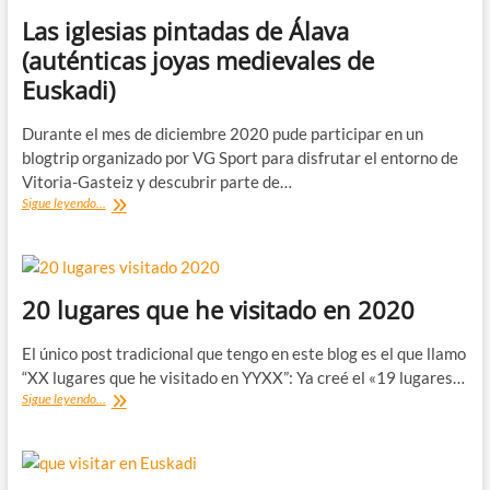
Las iglesias pintadas de Álava
(auténticas joyas medievales de
Euskadi)
Durante el mes de diciembre 2020 pude participar en un
blogtrip organizado por VG Sport para disfrutar el entorno de
Vitoria-Gasteiz y descubrir parte de…
Las
Sigue leyendo...
iglesias
pintadas
de
Álava
(auténticas
20 lugares que he visitado en 2020
joyas
medievales
El único post tradicional que tengo en este blog es el que llamo
de
“XX lugares que he visitado en YYXX”: Ya creé el «19 lugares…
Euskadi)
20
Sigue leyendo...
lugares
que
he
visitado