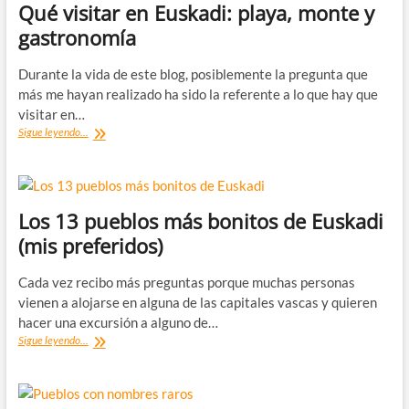
en
Qué visitar en Euskadi: playa, monte y
2020
gastronomía
Durante la vida de este blog, posiblemente la pregunta que
más me hayan realizado ha sido la referente a lo que hay que
visitar en…
Qué
Sigue leyendo...
visitar
en
Euskadi:
playa,
monte
Los 13 pueblos más bonitos de Euskadi
y
(mis preferidos)
gastronomía
Cada vez recibo más preguntas porque muchas personas
vienen a alojarse en alguna de las capitales vascas y quieren
hacer una excursión a alguno de…
Los
Sigue leyendo...
13
pueblos
más
bonitos