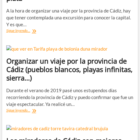
A la hora de organizar una viaje por la provincia de Cádiz, hay
que tener contemplada una excursión para conocer la capital.
Y es que…
Qué
Sigue leyendo...
ver
en
Cádiz:
la
pequeña
Organizar un viaje por la provincia de
tacita
Cádiz (pueblos blancos, playas infinitas,
de
plata
sierra…)
Durante el verano de 2019 pasé unos estupendos días
recorriendo la provincia de Cádiz y puedo confirmar que fue un
viaje espectacular. Ya realicé un…
Organizar
Sigue leyendo...
un
viaje
por
la
provincia