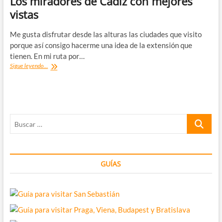
Los miradores de Cádiz con mejores
de
vistas
Cádiz
(pueblos
blancos,
Me gusta disfrutar desde las alturas las ciudades que visito
playas
porque así consigo hacerme una idea de la extensión que
infinitas,
tienen. En mi ruta por…
sierra…)
Los
Sigue leyendo...
miradores
de
Cádiz
con
mejores
Buscar
vistas
…
GUÍAS