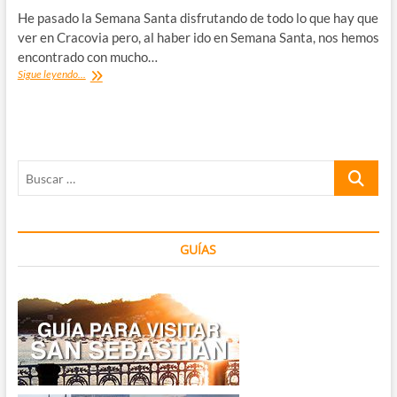
He pasado la Semana Santa disfrutando de todo lo que hay que
ver en Cracovia pero, al haber ido en Semana Santa, nos hemos
encontrado con mucho…
Qué
Sigue leyendo...
ver
en
Cracovia:
20+1
tips
Buscar
de
ayuda
…
GUÍAS