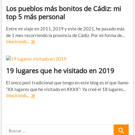
Los pueblos más bonitos de Cádiz: mi
top 5 más personal
Entre mi viaje en 2011, 2019 y este de 2021, he pasado más
de 1 mes recorriendo la provincia de Cádiz. Por mi forma de…
Los
Sigue leyendo...
pueblos
más
bonitos
de
Cádiz:
19 lugares que he visitado en 2019
mi
top
El único post tradicional que tengo en este blog es el que llamo
5
“XX lugares que he visitado en XXXX”: Ya creé el 18 lugares…
más
19
Sigue leyendo...
personal
lugares
que
he
visitado
en
Buscar
2019
…