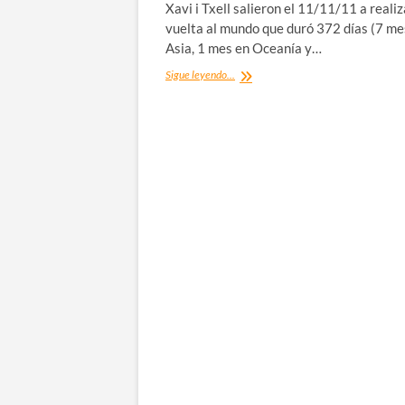
Xavi i Txell salieron el 11/11/11 a reali
vuelta al mundo que duró 372 días (7 me
Asia, 1 mes en Oceanía y…
Entrevista
Sigue leyendo...
de
vuelta
al
mundo:
«Estem
de
vacances»