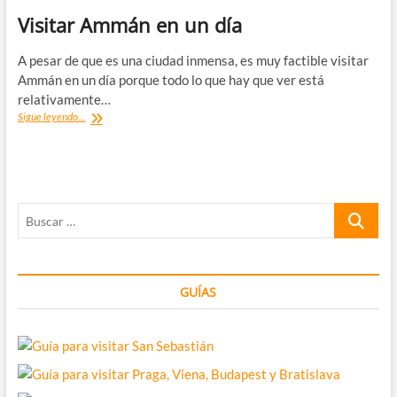
Visitar Ammán en un día
A pesar de que es una ciudad inmensa, es muy factible visitar
Ammán en un día porque todo lo que hay que ver está
relativamente…
Visitar
Sigue leyendo...
Ammán
en
un
día
Buscar
…
GUÍAS