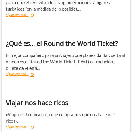
plan concreto y evitando las aglomeraciones y lugares
turísticos (en la medida de lo posible).…
¿Qué
Sigue leyendo...
es…
el
Backpacking?
¿Qué es… el Round the World Ticket?
El mejor compañero para un viajero que planea dar la vuelta al
mundo es el Round the World Ticket (RWT) o, traducido,
billete de vuelta…
¿Qué
Sigue leyendo...
es…
el
Round
the
World
Viajar nos hace ricos
Ticket?
«Viajar es la única cosa que compramos que nos hace más
ricos».
Viajar
Sigue leyendo...
nos