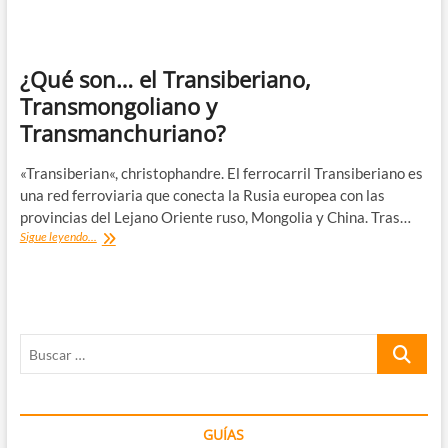
hace
ricos
¿Qué son… el Transiberiano,
Transmongoliano y
Transmanchuriano?
«Transiberian«, christophandre. El ferrocarril Transiberiano es
una red ferroviaria que conecta la Rusia europea con las
provincias del Lejano Oriente ruso, Mongolia y China. Tras…
¿Qué
Sigue leyendo...
son…
el
Transiberiano,
Transmongoliano
y
Buscar
Transmanchuriano?
…
GUÍAS