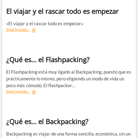
mundo:
Viajar,
El viajar y el rascar todo es empezar
comer
y
«El viajar y el rascar todo es empezar.»
amar
El
Sigue leyendo...
(i)
viajar
y
el
rascar
todo
¿Qué es… el Flashpacking?
es
empezar
El Flashpacking está muy ligado al Backpacking, puesto que es
prácticamente lo mismo, pero eligiendo un modo de vida un
poco más cómodo. El flashpacker…
¿Qué
Sigue leyendo...
es…
el
Flashpacking?
¿Qué es… el Backpacking?
Backpacking es viajar de una forma sencilla, económica, sin un