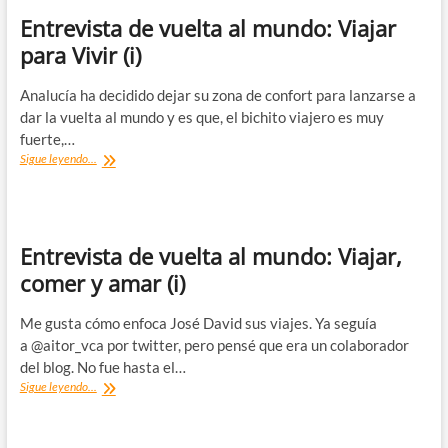
Entrevista de vuelta al mundo: Viajar
para Vivir (i)
Analucía ha decidido dejar su zona de confort para lanzarse a
dar la vuelta al mundo y es que, el bichito viajero es muy
fuerte,…
Entrevista
Sigue leyendo...
de
vuelta
al
mundo:
Viajar
Entrevista de vuelta al mundo: Viajar,
para
comer y amar (i)
Vivir
(i)
Me gusta cómo enfoca José David sus viajes. Ya seguía
a @aitor_vca por twitter, pero pensé que era un colaborador
del blog. No fue hasta el…
Entrevista
Sigue leyendo...
de
vuelta
al