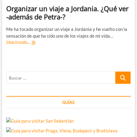
Organizar un viaje a Jordania. ¿Qué ver
-además de Petra-?
Me ha tocado organizar un viaje a Jordania y he vuelto con la
sensación de que ha sido uno de los viajes de mi vida…
Organizar
Sigue leyendo...
un
viaje
a
Jordania.
¿Qué
Buscar
ver
-
…
además
de
Petra-?
GUÍAS