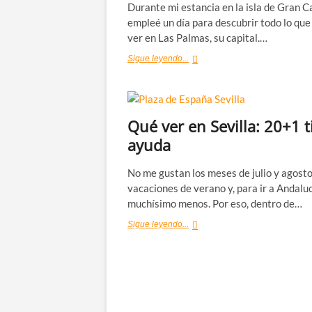
Durante mi estancia en la isla de Gran C
empleé un día para descubrir todo lo que
ver en Las Palmas, su capital.…
Qué
Sigue leyendo...
ver
en
Las
Palmas
Qué ver en Sevilla: 20+1 t
de
Gran
ayuda
Canaria:
mis
recomendaciones
No me gustan los meses de julio y agosto
vacaciones de verano y, para ir a Andaluc
muchísimo menos. Por eso, dentro de…
Qué
Sigue leyendo...
ver
en
Sevilla:
20+1
tips
de
ayuda