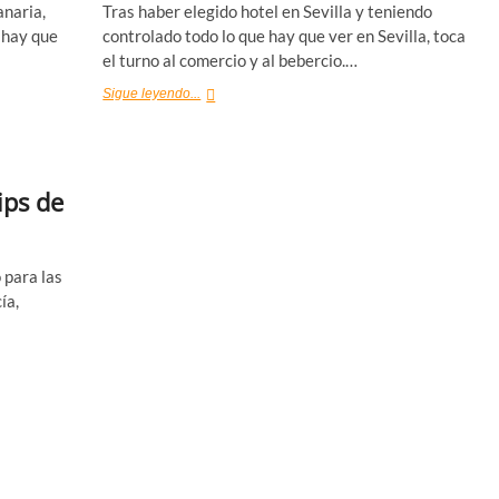
anaria,
Tras haber elegido hotel en Sevilla y teniendo
 hay que
controlado todo lo que hay que ver en Sevilla, toca
el turno al comercio y al bebercio.…
¿Dónde
Sigue leyendo...
comer
en
Sevilla?
Mis
ips de
restaurantes
recomendados
 para las
ía,