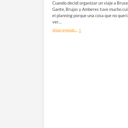
Cuando decidí organizar un viaje a Bruse
Gante, Brujas y Amberes tuve mucho cu
el planning porque una cosa que no querí
ver…
Los
Sigue leyendo...
mejores
tours
de
Bélgica:
las
visitas
imprescindibles