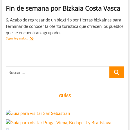
Fin de semana por Bizkaia Costa Vasca
& Acabo de regresar de un blogtrip por tierras bizkainas para
terminar de conocer la oferta turística que ofrecen los pueblos
que se encuentran agrupados…
Fin
Sigue leyendo...
de
semana
por
Bizkaia
Costa
Buscar
Vasca
…
GUÍAS