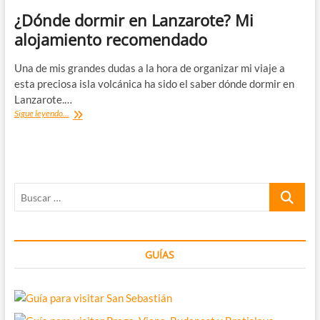
¿Dónde dormir en Lanzarote? Mi
alojamiento recomendado
Una de mis grandes dudas a la hora de organizar mi viaje a
esta preciosa isla volcánica ha sido el saber dónde dormir en
Lanzarote.…
¿Dónde
Sigue leyendo...
dormir
en
Lanzarote?
Mi
alojamiento
Buscar
recomendado
…
GUÍAS