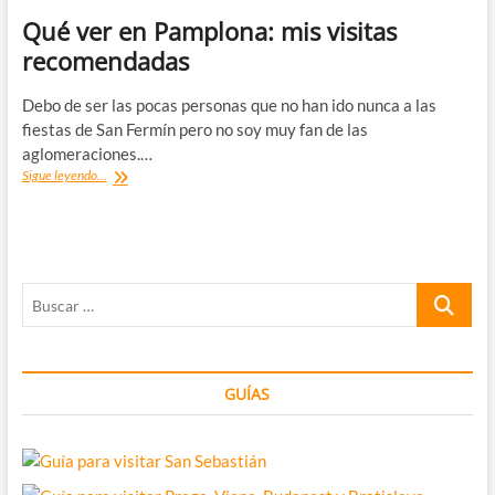
Qué ver en Pamplona: mis visitas
recomendadas
Debo de ser las pocas personas que no han ido nunca a las
fiestas de San Fermín pero no soy muy fan de las
aglomeraciones.…
Qué
Sigue leyendo...
ver
en
Pamplona:
mis
visitas
Buscar
recomendadas
…
GUÍAS