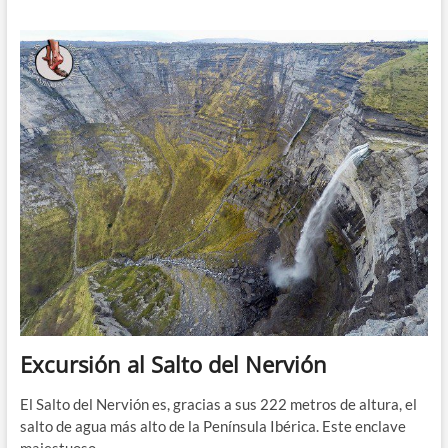
que
he
visitado
en
2016
Excursión al Salto del Nervión
El Salto del Nervión es, gracias a sus 222 metros de altura, el
salto de agua más alto de la Península Ibérica. Este enclave