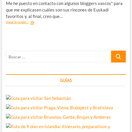
Me he puesto en contacto con algunos bloggers vascos* para
que me explicasen cuáles son sus rincones de Euskadi
favoritos y, al final, creo que…
Los
Sigue leyendo...
rincones
de
Euskadi
favoritos
de
Buscar
los
bloggers
…
vascos
GUÍAS