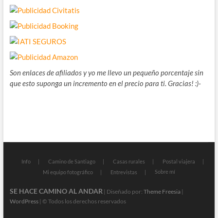
Son enlaces de afiliados y yo me llevo un pequeño porcentaje sin
que esto suponga un incremento en el precio para ti. Gracias! :)-
Info
Camino de Santiago
Casas rurales
Postal viajera
Sobre mí
Mi equipo fotográfico
Entrevistas
SE HACE CAMINO AL ANDAR
| Diseñado por:
Theme Freesia
|
WordPress
| © Todos los derechos reservados