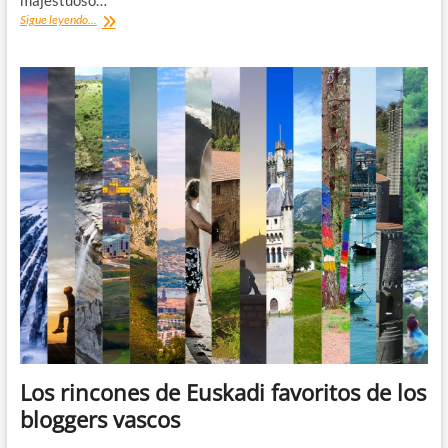
majestuoso…
Excursión
Sigue leyendo...
al
Salto
del
Nervión
Los rincones de Euskadi favoritos de los
bloggers vascos