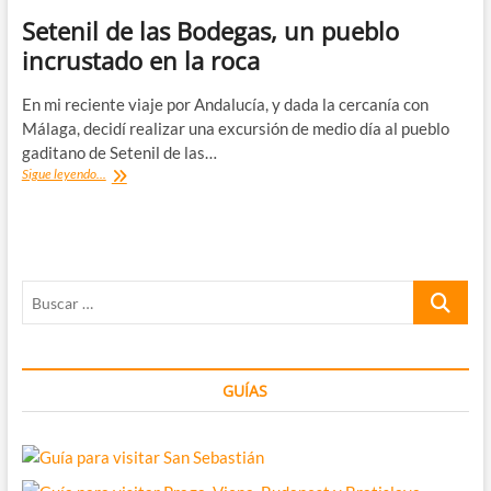
Setenil de las Bodegas, un pueblo
incrustado en la roca
En mi reciente viaje por Andalucía, y dada la cercanía con
Málaga, decidí realizar una excursión de medio día al pueblo
gaditano de Setenil de las…
Setenil
Sigue leyendo...
de
las
Bodegas,
un
pueblo
Buscar
incrustado
en
…
la
roca
GUÍAS