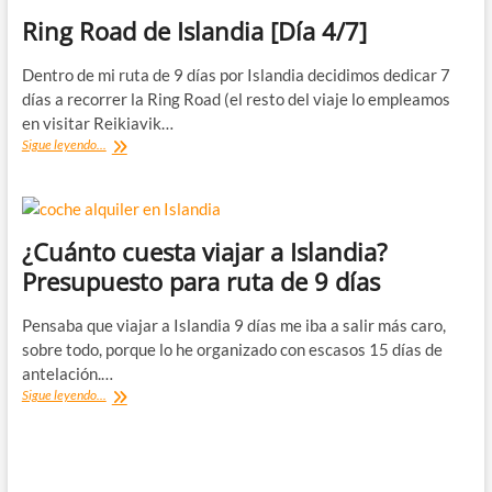
Ring Road de Islandia [Día 4/7]
Dentro de mi ruta de 9 días por Islandia decidimos dedicar 7
días a recorrer la Ring Road (el resto del viaje lo empleamos
en visitar Reikiavik…
Ring
Sigue leyendo...
Road
de
Islandia
[Día
4/7]
¿Cuánto cuesta viajar a Islandia?
Presupuesto para ruta de 9 días
Pensaba que viajar a Islandia 9 días me iba a salir más caro,
sobre todo, porque lo he organizado con escasos 15 días de
antelación.…
¿Cuánto
Sigue leyendo...
cuesta
viajar
a
Islandia?