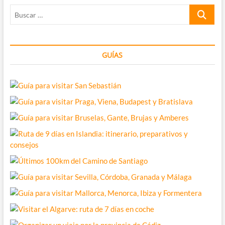
Presupuesto
Buscar
para
ruta
…
de
9
días
GUÍAS