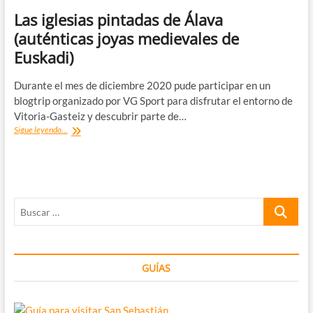
Las iglesias pintadas de Álava
(auténticas joyas medievales de
Euskadi)
Durante el mes de diciembre 2020 pude participar en un
blogtrip organizado por VG Sport para disfrutar el entorno de
Vitoria-Gasteiz y descubrir parte de…
Las
Sigue leyendo...
iglesias
pintadas
de
Álava
(auténticas
Buscar
joyas
medievales
…
de
Euskadi)
GUÍAS