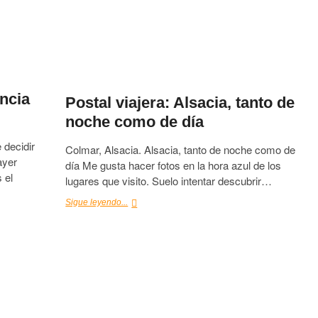
ancia
Postal viajera: Alsacia, tanto de
noche como de día
 decidir
Colmar, Alsacia. Alsacia, tanto de noche como de
ayer
día Me gusta hacer fotos en la hora azul de los
 el
lugares que visito. Suelo intentar descubrir…
Postal
Sigue leyendo...
viajera:
Alsacia,
tanto
de
noche
como
de
día