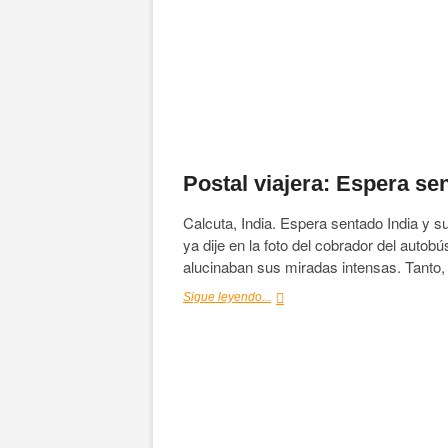
se
cruzó
en
mi
camino
Postal viajera: Espera se
Calcuta, India. Espera sentado India y s
ya dije en la foto del cobrador del autob
alucinaban sus miradas intensas. Tanto
Postal
Sigue leyendo...
viajera:
Espera
sentado