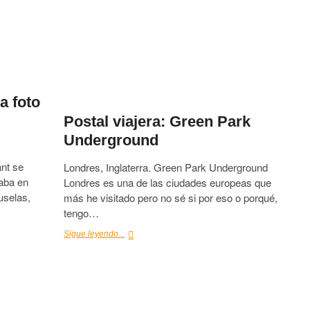
a foto
Postal viajera: Green Park
Underground
ant se
Londres, Inglaterra. Green Park Underground
aba en
Londres es una de las ciudades europeas que
uselas,
más he visitado pero no sé si por eso o porqué,
tengo…
Postal
Sigue leyendo...
viajera:
Green
Park
Underground