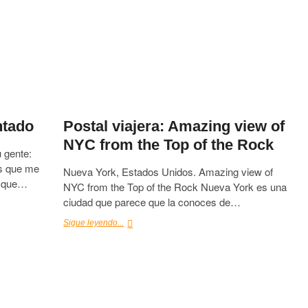
ntado
Postal viajera: Amazing view of
NYC from the Top of the Rock
u gente:
ús que me
Nueva York, Estados Unidos. Amazing view of
, que…
NYC from the Top of the Rock Nueva York es una
ciudad que parece que la conoces de…
Postal
Sigue leyendo...
viajera:
Amazing
view
of
NYC
from