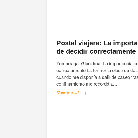
Postal viajera: La import
de decidir correctamente
Zumarraga, Gipuzkoa. La importancia de
correctamente La tormenta eléctrica de 
cuando me disponía a salir de paseo tras
confinamiento me recordó a…
Postal
Sigue leyendo...
viajera:
La
importancia
de
decidir
correctamente