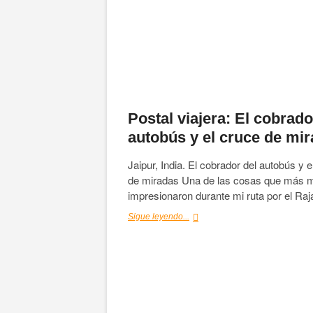
Postal viajera: El cobrado
autobús y el cruce de mi
Jaipur, India. El cobrador del autobús y e
de miradas Una de las cosas que más 
impresionaron durante mi ruta por el R
Postal
Sigue leyendo...
viajera:
El
cobrador
del
autobús
y
el