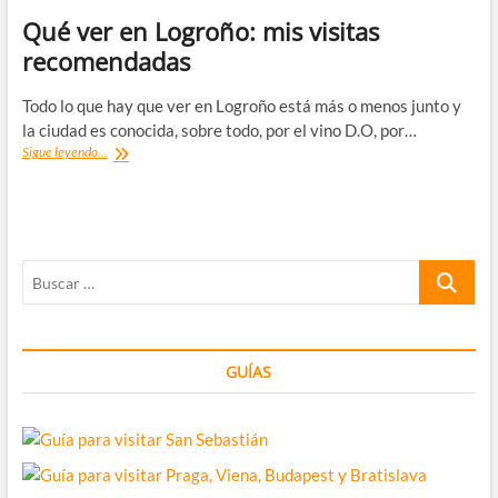
Qué ver en Logroño: mis visitas
recomendadas
Todo lo que hay que ver en Logroño está más o menos junto y
la ciudad es conocida, sobre todo, por el vino D.O, por…
Qué
Sigue leyendo...
ver
en
Logroño:
mis
visitas
Buscar
recomendadas
…
GUÍAS